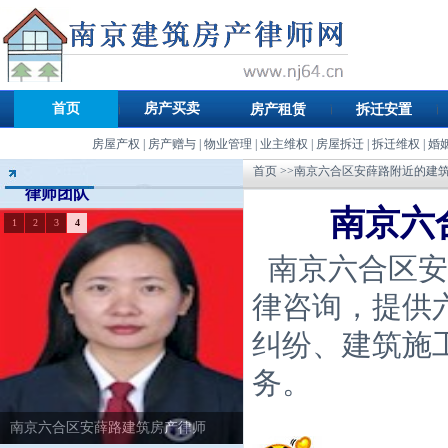
首页
房产买卖
房产租赁
拆迁安置
房屋产权
|
房产赠与
|
物业管理
|
业主维权
|
房屋拆迁
|
拆迁维权
|
婚
首页
>>南京六合区安薛路附近的建
律师团队
南京六
1
2
3
4
南京六合区安
律咨询，提供
纠纷、建筑施
务。
南京六合区安薛路建筑房产律师