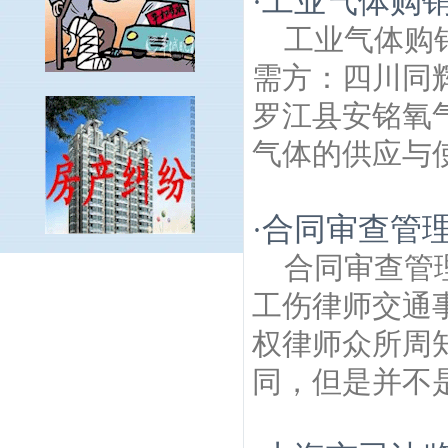
工业气体购
·
工业气体购
需方：四川同
罗江县安铭氧
气体的供应与使
合同审查管
·
合同审查管
大士禅林建筑房产律师
中山建筑房产律
师
白酒路建筑房产律师
晓山建筑房产律
工伤律师交通
师
西门厂建筑房产律师
安钱线建筑房产律
权律师众所周
师
坝头沈路建筑房产律师
凤西路建筑房产
律师
瓜埠社建筑房产律师
白果路建筑房产
同，但是并不是
律师
龙袍镇建筑房产律师
欣乐建筑房产律
师
通江集村建筑房产律师
白马山路建筑房
产律师
灵岩禅寺建筑房产律师
砂子沟建筑