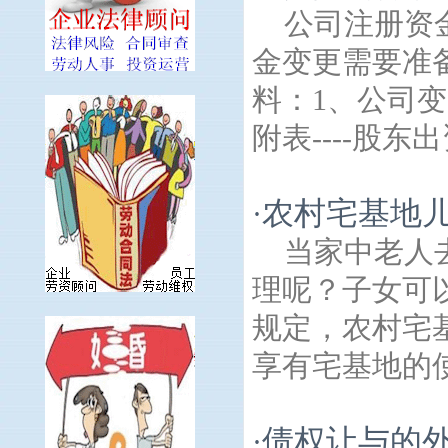
公司注册资
金变更需要准
料：1、公司变
附表----股东出
农村宅基地
·
当家中老人
理呢？子女可
规定，农村宅
享有宅基地的使
债权让与的
·