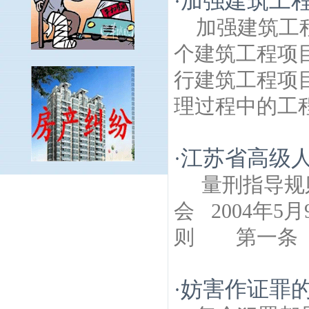
加强建筑工
·
加强建筑工
个建筑工程项
行建筑工程项
理过程中的工程
江苏省高级
·
量刑指导规
明园建筑房产律师
白鹭东街建筑房产律
师
正达建筑房产律师
康福建筑房产律师
北
会 2004年
圩路建筑房产律师
仁河建筑房产律师
白龙
则 第一条 量
江西街建筑房产律师
水西门建筑房产律
师
庐山路建筑房产律师
沙洲建筑房产律
师
莲花嘉园建筑房产律师
乐山路建筑房产
妨害作证罪
·
律师
莫愁湖建筑房产律师
白鹭村建筑房产
律师
南苑建筑房产律师
胜棋楼建筑房产律