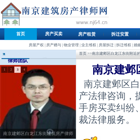
首页
房产买卖
房产租赁
拆迁安置
房屋产权
|
房产赠与
|
物业管理
|
业主维权
|
房屋拆迁
|
拆迁维权
|
婚
首页
>>南京建邺区白龙江东街附近
律师团队
南京建邺
1
2
3
4
南京建邺区白
产法律咨询，
手房买卖纠纷
裁法律服务。
南京建邺区白龙江东街建筑房产律师