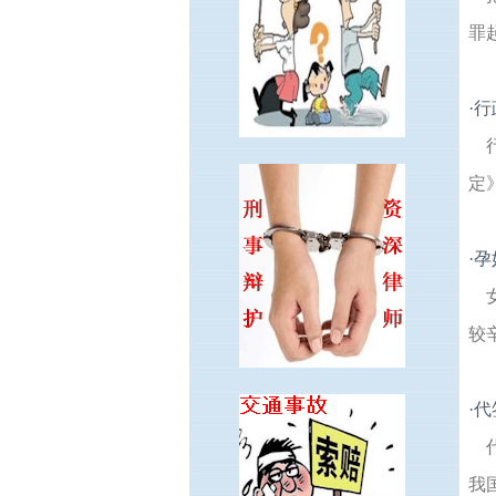
罪
·
行
定
·
孕
较
·
代
我