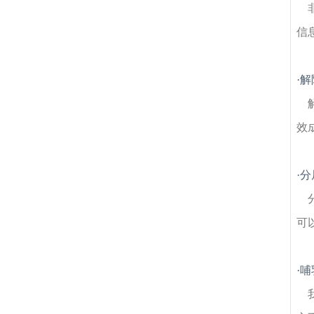
信
·
解
效
·
分
可
·
哺