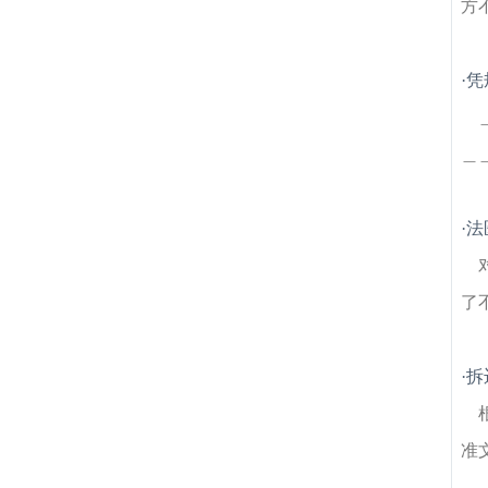
方
·
凭
＿
·
法
了
·
拆
准