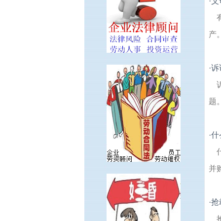
·
父
产
·
诉
题
·
什
并
·
抢