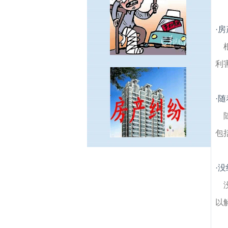
·
房
利
·
随
包
汇林绿洲建筑房产律师
五佰村建筑房产律
·
没
师
宝船厂遗址公园建筑房产律师
百步坡建
筑房产律师
工农新村建筑房产律师
新民门
建筑房产律师
裴家桥建筑房产律师
凤凰西
以
街建筑房产律师
丁山建筑房产律师
依山郡
建筑房产律师
热河路建筑房产律师
清凉门