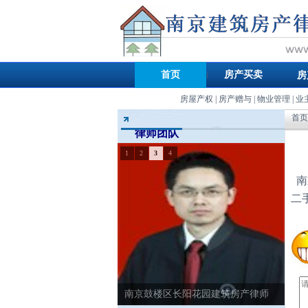
首页
房产买卖
房
房屋产权
|
房产赠与
|
物业管理
|
业
首页
律师团队
1
2
3
4
南
二
南京鼓楼区长阳花园建筑房产律师