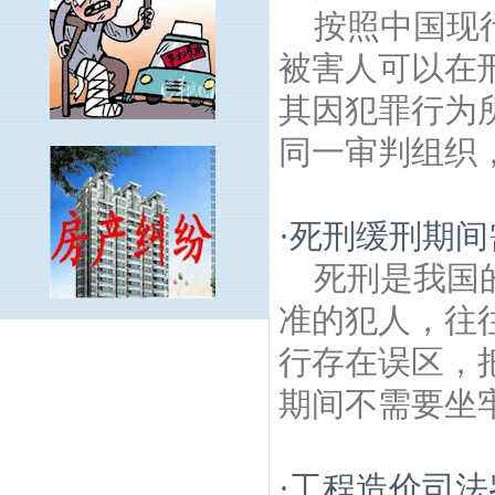
按照中国现
被害人可以在
其因犯罪行为
同一审判组织，
·
死刑缓刑期间
死刑是我国
准的犯人，往
夫子庙建筑房产律师
五福街建筑房产律
行存在误区，
师
南京太平天国壁画陈列馆建筑房产律
师
卫桥建筑房产律师
树德里建筑房产律
期间不需要坐牢
师
止马营建筑房产律师
戎苑建筑房产律
师
宏光路建筑房产律师
中牌楼建筑房产律
师
秦淮河风光带建筑房产律师
中营建筑房
·
工程造价司法