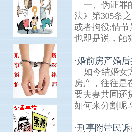
一、伪证罪
法》第305
或者拘役;情
也即是说，触犯
·
婚前房产婚后
如今结婚女
房产，往往是
要夫妻共同还
如何来分割呢?
·
刑事附带民诉