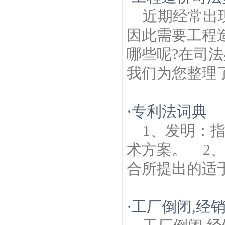
产律师
红花建筑房产律师
瑞金新村建筑房
近期经常出
产律师
武定门建筑房产律师
大阳沟建筑房
产律师
白下路建筑房产律师
双塘建筑房产
因此需要工程
律师
洪家园建筑房产律师
明故宫苑建筑房
产律师
白鹭洲鹫峰寺建筑房产律师
哪些呢?在司
我们为您整理了
·
专利法词典
1、发明：
术方案。 2
合所提出的适于
·
工厂倒闭,经