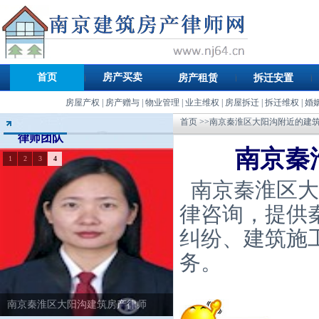
首页
房产买卖
房产租赁
拆迁安置
房屋产权
|
房产赠与
|
物业管理
|
业主维权
|
房屋拆迁
|
拆迁维权
|
婚
首页
>>南京秦淮区大阳沟附近的建
律师团队
南京秦
1
2
3
4
南京秦淮区大
律咨询，提供
纠纷、建筑施
务。
南京秦淮区大阳沟建筑房产律师