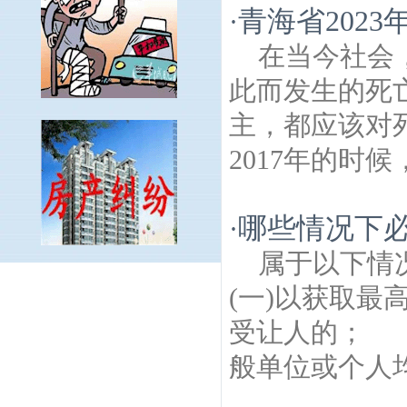
青海省202
·
在当今社会
此而发生的死
主，都应该对
2017年的时候
哪些情况下
·
属于以下情
金汤街建筑房产律师
津浦建筑房产律师
盘
(一)以获取最
城建筑房产律师
高庙村建筑房产律师
十里
村建筑房产律师
周营村建筑房产律师
西山
受让人的； 
建筑房产律师
五里村建筑房产律师
中心村
般单位或个人均
建筑房产律师
南一村建筑房产律师
浦口大
学城建筑房产律师
大桥村建筑房产律师
泉