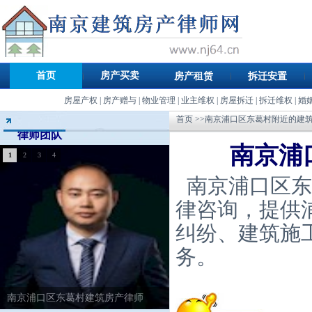
首页
房产买卖
房产租赁
拆迁安置
房屋产权
|
房产赠与
|
物业管理
|
业主维权
|
房屋拆迁
|
拆迁维权
|
婚
首页
>>南京浦口区东葛村附近的建
律师团队
南京浦
1
2
3
4
南京浦口区东
律咨询，提供
纠纷、建筑施
务。
南京浦口区东葛村建筑房产律师