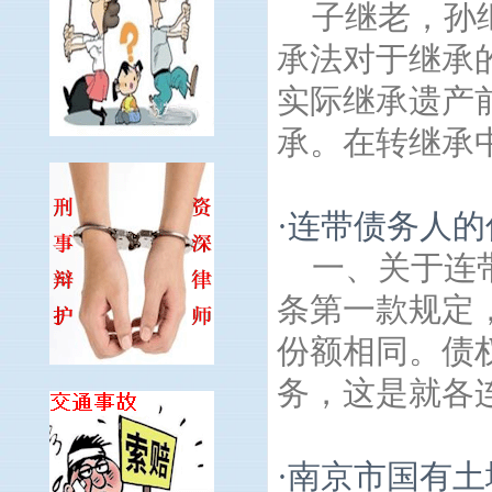
子继老，孙
承法对于继承
实际继承遗产
承。在转继承中
·
连带债务人的
一、关于连
条第一款规定
份额相同。债
务，这是就各连
·
南京市国有土