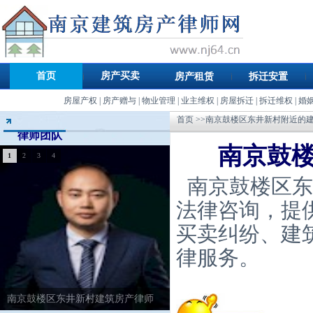
首页
房产买卖
房产租赁
拆迁安置
房屋产权
|
房产赠与
|
物业管理
|
业主维权
|
房屋拆迁
|
拆迁维权
|
婚
首页
>>南京鼓楼区东井新村附近的
律师团队
南京鼓
1
2
3
4
南京鼓楼区东
法律咨询，提
买卖纠纷、建
律服务。
南京鼓楼区东井新村建筑房产律师