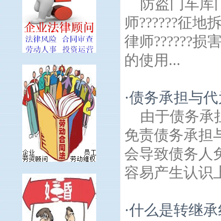
防盗门车库
师??????征地
律师?????
的使用...
·
债务承担与代
由于债务承
免责债务承担
会导致债务人
容易产生认识上
·
什么是转继承