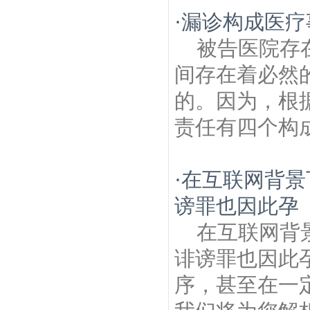
产律师
五塘广场建筑房产律师
金陵新四村
·
漏诊构成医疗
建筑房产律师
南京绣球公园建筑房产律
师
乌龙潭公园建筑房产律师
南通路建筑房
被告医院存
产律师
华阳佳园建筑房产律师
金陵新六村
建筑房产律师
宝船建筑房产律师
新门口建
间存在着必然
筑房产律师
的。因为，根
责任有四个构成
·
在互联网背景
谤罪也因此孕
在互联网背
诽谤罪也因此
序，甚至在一