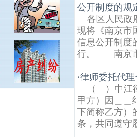
公开制度的规定
各区人民
现将《南京市
信息公开制度
行。 南京市人
·
律师委托代理
（ ）中
紫竹林建筑房产律师
江东村建筑房产律
甲方）因＿＿
师
水关桥建筑房产律师
工人新村建筑房产
律师
宝塔桥东街建筑房产律师
模范马路建
下简称乙方）
筑房产律师
驯象门建筑房产律师
南京天妃
条，共同遵守履
宫观音寺建筑房产律师
华严岗门建筑房产
律师
康藏路建筑房产律师
金陵二村建筑房