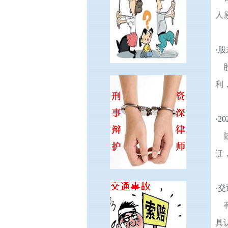
人
·
股
利
·
2
迁
·
交
具