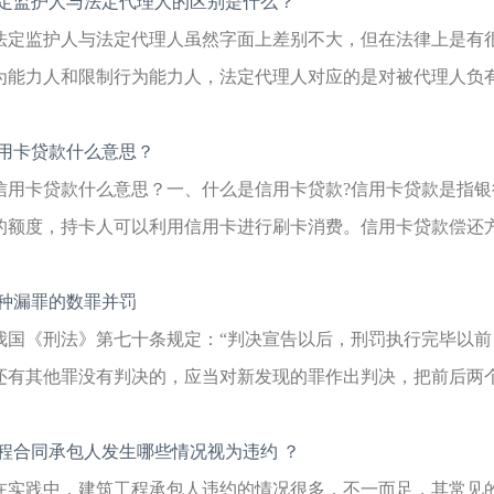
定监护人与法定代理人的区别是什么？
法定监护人与法定代理人虽然字面上差别不大，但在法律上是有
为能力人和限制行为能力人，法定代理人对应的是对被代理人负有专
用卡贷款什么意思？
信用卡贷款什么意思？一、什么是信用卡贷款?信用卡贷款是指
的额度，持卡人可以利用信用卡进行刷卡消费。信用卡贷款偿还方式
种漏罪的数罪并罚
我国《刑法》第七十条规定：“判决宣告以后，刑罚执行完毕以
还有其他罪没有判决的，应当对新发现的罪作出判决，把前后两个判
程合同承包人发生哪些情况视为违约 ？
在实践中，建筑工程承包人违约的情况很多，不一而足，其常见