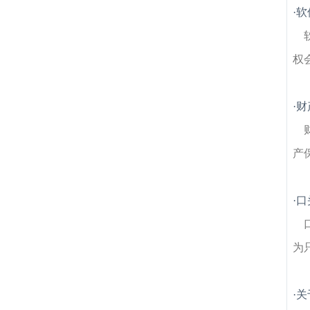
筑房产律师
成功建筑房产律师
陵里建筑房
·
软
产律师
花塘建筑房产律师
桑园建筑房产律
师
红旗建筑房产律师
上湖建筑房产律师
权
·
财
产
·
口
为
·
关