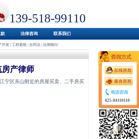
139-518-99110
欠款
法律咨询
联系我们
产开发
|
工程索赔
|
合同法
|
法律顾问
筑房产律师
江宁区东山附近的房屋买卖、二手房买
025-84110110