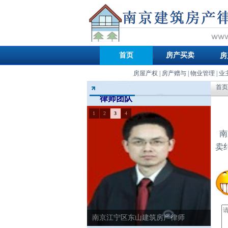
首页
房产买卖
房
房屋产权
|
房产赠与
|
物业管理
|
业
首页
律师团队
1
2
3
4
南
卖
南京江宁区东山建筑房产律师