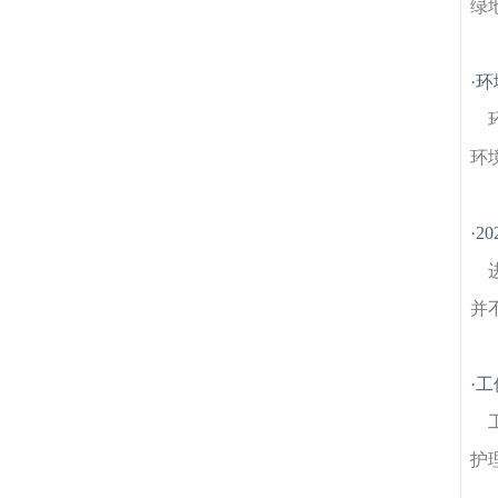
绿
·
环
环
·
2
并
·
工
护