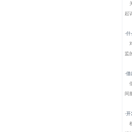
起
·
什
监
·
借
间
·
开