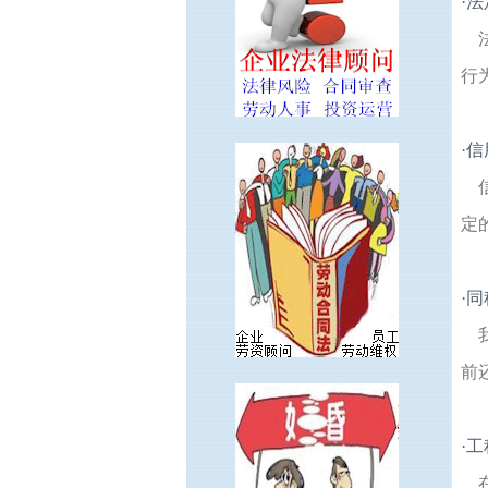
·
法
行
·
信
定
·
同
前
·
工