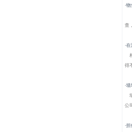
律师
下关建筑房产律师
慈悲社建筑房产律
·
物
师
五塘二段建筑房产律师
二板桥建筑房产
律师
上元门建筑房产律师
城河村建筑房产
律师
南京矿路学堂遗迹建筑房产律师
高桥
查
门建筑房产律师
凤凰花园建筑房产律师
·
在
得
·
墙
公
·
担