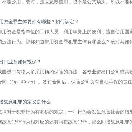
，不能公用，战时，是应急救援用，也不是公共场所。所以不能称为
用资金罪主体要件有哪些？如何认定？
挪用资金是指单位的工作人员，利用职务上的便利，擅自使用国
的违法行为。那你知道挪用资金罪犯罪主体有哪些么？该对其如何认
出口业务如何投保？
我国进口货物大多采用预约保险的办法，各专业进出口公司或其
同（OpenCover）。签订合同后，保险公司负有自动承保的责任。1.保
接故意犯罪的定义是什么
法律对于犯罪行为有明确的规定，一种行为会发生危害社会的结
与故意犯罪行为相对应的还有间接故意犯罪，那么间接故意犯罪的定