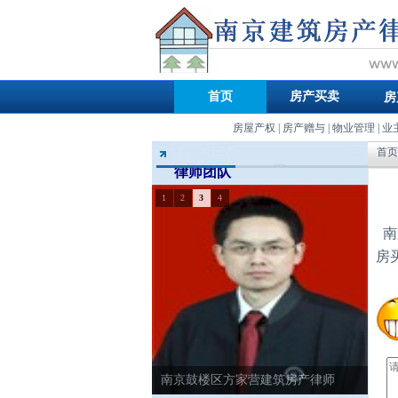
首页
房产买卖
房
房屋产权
|
房产赠与
|
物业管理
|
业
首页
律师团队
1
2
3
4
南
房
南京鼓楼区方家营建筑房产律师