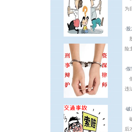
为
·
股
险
·
假
违
·
破
后