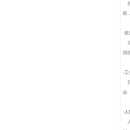
权
·
非
得
·
工
会
·
人