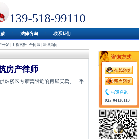
139-518-99110
欠款
法律咨询
联系我们
产开发
|
工程索赔
|
合同法
|
法律顾问
筑房产律师
供鼓楼区方家营附近的房屋买卖、二手
。
025-84110110