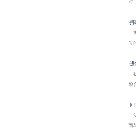
时
·
挪
失
·
进
险合
·
间
而