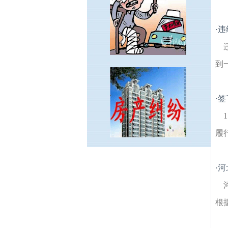
·
违
到
·
签
履
颐和路建筑房产律师
三牌楼建筑房产律
·
河
师
姜圩路建筑房产律师
南京江南水师学堂
建筑房产律师
白云新寓建筑房产律师
新河
村建筑房产律师
多伦路建筑房产律师
南京
根
绣球公园建筑房产律师
天津新村建筑房产
律师
大街建筑房产律师
安怀东路建筑房产