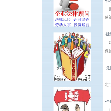
·
抵
使
·
建
保
·
危
定
·
合