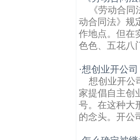
律师
王谢古居建筑房产律师
明故宫苑建筑
《劳动合同
房产律师
瑞金北村建筑房产律师
汉西门建
筑房产律师
枫丹白露建筑房产律师
苜蓿园
动合同法》规
建筑房产律师
乔虹苑建筑房产律师
集庆路
建筑房产律师
作地点。但在
色色、五花八门
·
想创业开公司
想创业开公
家提倡自主创
号。在这种大
的念头。开公司