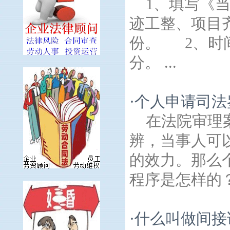
1、填写《
迹工整、项目
份。 2、时
分。 ...
·
个人申请司法
在法院审理
辨，当事人可
的效力。那么
程序是怎样的？
·
什么叫做间接