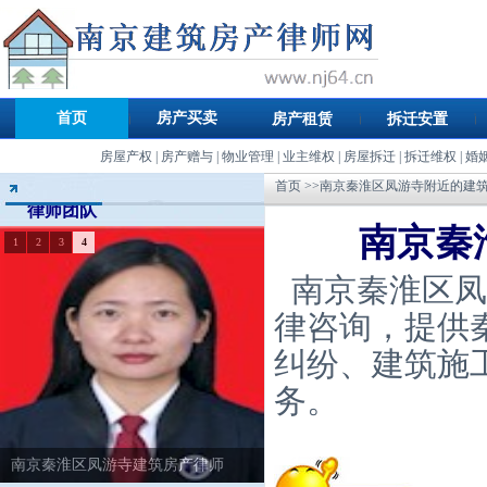
首页
房产买卖
房产租赁
拆迁安置
房屋产权
|
房产赠与
|
物业管理
|
业主维权
|
房屋拆迁
|
拆迁维权
|
婚
首页
>>南京秦淮区凤游寺附近的建
律师团队
南京秦
1
2
3
4
南京秦淮区凤
律咨询，提供
纠纷、建筑施
务。
南京秦淮区凤游寺建筑房产律师