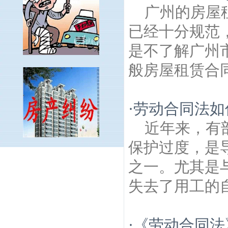
广州的房屋
已经十分规范
是不了解广州
般房屋租赁合同
·
劳动合同法如
近年来，有
保护过度，是
秦淮河古桥建筑房产律师
风光里建筑房产
之一。尤其是
律师
王府南园建筑房产律师
中营建筑房产
律师
实辉巷建筑房产律师
弓箭坊建筑房产
失去了用工的自
律师
秦虹建筑房产律师
果园村建筑房产律
师
南京瞻园建筑房产律师
阳光里建筑房产
律师
八条巷建筑房产律师
红花村建筑房产
·
《劳动合同法