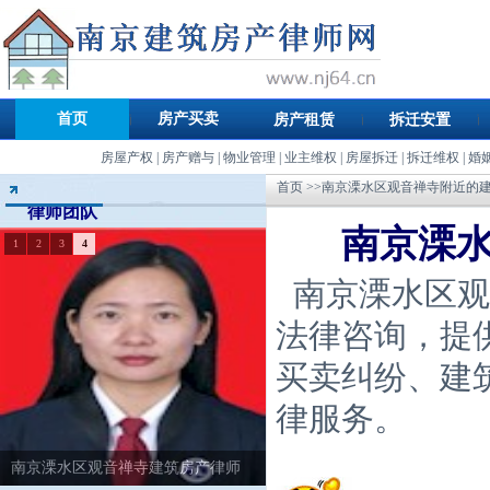
首页
房产买卖
房产租赁
拆迁安置
房屋产权
|
房产赠与
|
物业管理
|
业主维权
|
房屋拆迁
|
拆迁维权
|
婚
首页
>>南京溧水区观音禅寺附近的
律师团队
南京溧
1
2
3
4
南京溧水区观
法律咨询，提
买卖纠纷、建
律服务。
南京溧水区观音禅寺建筑房产律师