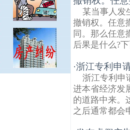
撤销权。任意
某当事人发
撤销权。任意
同。那么任意
后果是什么?下
浙江专利申
·
浙江专利申
白马线建筑房产律师
庆丰路建筑房产律
师
爱景线建筑房产律师
永阳镇建筑房产律
进本省经济发
师
财贸新村建筑房产律师
高塘建筑房产律
的道路中来。
师
石臼湖建筑房产律师
观音禅寺建筑房产
律师
东屏镇建筑房产律师
交通路建筑房产
之后通常都会申
律师
胭脂河建筑房产律师
白马桥东街建筑
房产律师
石湫镇建筑房产律师
柘塘建筑房
产律师
亚狮龙私家收藏馆建筑房产律师
杨