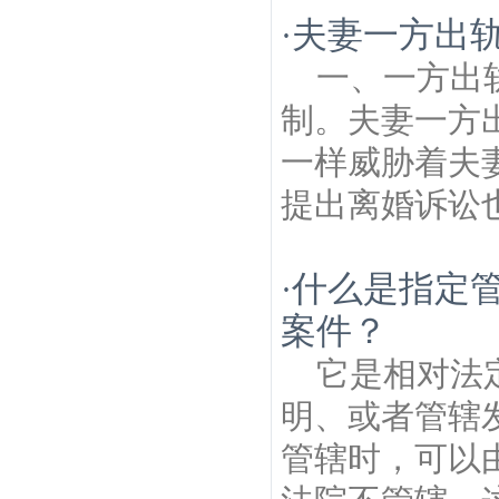
筑房产律师
千佛崖石窟建筑房产律师
南水
夫妻一方出
·
新村建筑房产律师
长江大桥建筑房产律
师
东江村建筑房产律师
新合村建筑房产律
一、一方出
师
花岗村建筑房产律师
长江二桥建筑房产
律师
石埠桥村建筑房产律师
制。夫妻一方
一样威胁着夫
提出离婚诉讼也
什么是指定
·
案件？
它是相对法
明、或者管辖
管辖时，可以