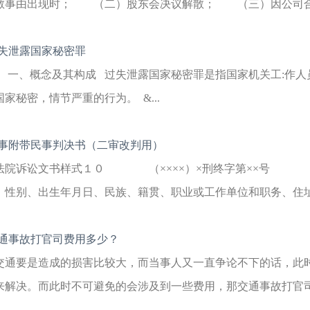
散事由出现时； （二）股东会决议解散； （三）因公司合并或
失泄露国家秘密罪
一、概念及其构成 过失泄露国家秘密罪是指国家机关工:作人
国家秘密，情节严重的行为。 &...
事附带民事判决书（二审改判用）
法院诉讼文书样式１０ （××××）×刑终字第××号 
、性别、出生年月日、民族、籍贯、职业或工作单位和职务、住址
通事故打官司费用多少？
交通要是造成的损害比较大，而当事人又一直争论不下的话，此
来解决。而此时不可避免的会涉及到一些费用，那交通事故打官司费