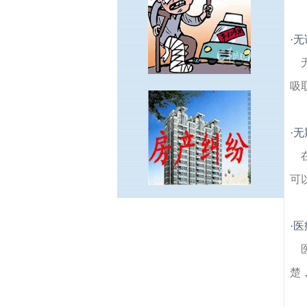
·
无
吸
·
无
可
张府园建筑房产律师
银龙花园建筑房产律
·
医
师
通济门建筑房产律师
红花建筑房产律
师
中营建筑房产律师
戎苑建筑房产律师
双
塘建筑房产律师
冶山道院建筑房产律师
王
楚
府园建筑房产律师
常府街建筑房产律师
路
子铺建筑房产律师
绒庄新村建筑房产律