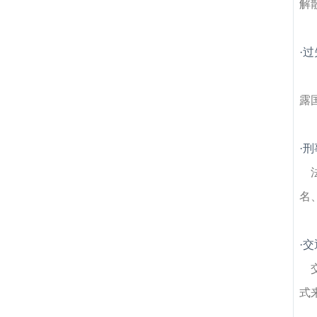
解
·
过
露
·
刑
名
·
交
式