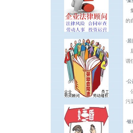
·
集
的
·
居
谓
·
公
污
·
银