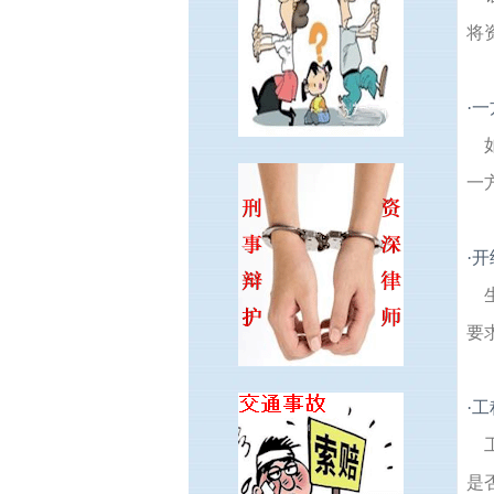
将
·
一
一
·
开
要
·
工
是