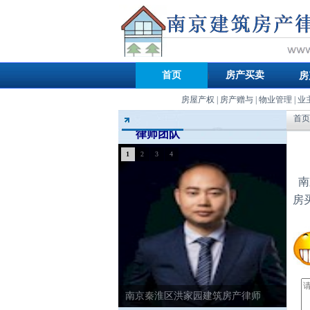
首页
房产买卖
房
房屋产权
|
房产赠与
|
物业管理
|
业
首页
律师团队
1
2
3
4
南
房
南京秦淮区洪家园建筑房产律师