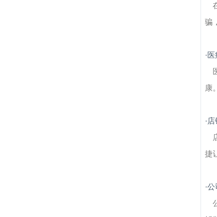
骗
·
医
康
·
店
捷
·
公