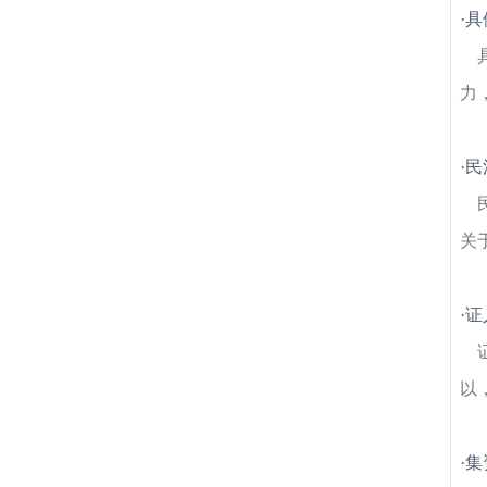
师
胭脂巷建筑房产律师
蓝旗新村建筑房产
·
具
律师
苜蓿园建筑房产律师
卫桥建筑房产律
师
洪家园建筑房产律师
夫子庙秦淮风光带
建筑房产律师
八宝东街建筑房产律师
明故
力
宫苑建筑房产律师
·
民
关
·
证
以
·
集