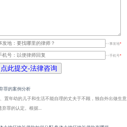
<<事发地
*
<<手机号
*
弃罪的案例分析
1、置年幼的儿子和生活不能自理的丈夫于不顾，独自外出做生意
遗弃罪的认定。根据...