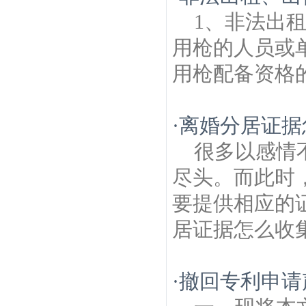
律师
青林建筑房产律师
马铺建筑房产律
1、非法出
师
张桥建筑房产律师
安业街建筑房产律
师
宏运大道建筑房产律师
彭福建筑房产律
用枪的人员或
师
西埠建筑房产律师
用枪配备资格的
·
离婚分居证据
很多以感情
尽头。而此时
要提供相应的
居证据怎么收集
·
撤回专利申请