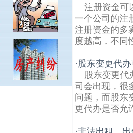
注册资金可
一个公司的注
注册资金的多
度越高，不同性
·
股东变更代办
股东变更代
司会出现，很
江宁镇建筑房产律师
双新建筑房产律师
铜
问题，而股东
山镇建筑房产律师
新跃建筑房产律师
奥东
路建筑房产律师
荆刘建筑房产律师
东山公
更代办是否允许
园建筑房产律师
尚洪建筑房产律师
柏树建
筑房产律师
丹阳镇建筑房产律师
宁光建筑
房产律师
元山建筑房产律师
叶村建筑房产
·
非法出租、出