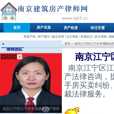
首页
房产买卖
房产租赁
拆迁安置
房屋产权
|
房产赠与
|
物业管理
|
业主维权
|
房屋拆迁
|
拆迁维权
|
婚
首页
>>南京江宁区江宁大学城附近
律师团队
南京江宁
1
2
3
4
南京江宁区江
产法律咨询，
手房买卖纠纷
裁法律服务。
南京江宁区江宁大学城建筑房产律师