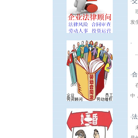
交
·
发
·
..
合
·
中
法
·
是