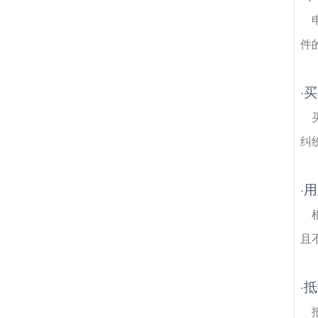
律师
云台山建筑房产律师
南京雨花台建筑
房产律师
景明佳园建筑房产律师
定坊建筑
房产律师
天后建筑房产律师
新建社区建筑
件
房产律师
康盛建筑房产律师
安德门大街建
筑房产律师
买
·
纠
用
·
且
抵
·