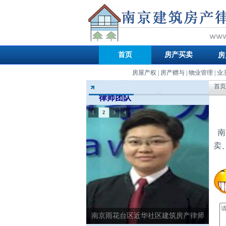
首页
房产买卖
房
房屋产权
|
房产赠与
|
物业管理
|
业
首页
律师团队
1
2
3
4
南
卖
南京雨花台区近华社区建筑房产律师