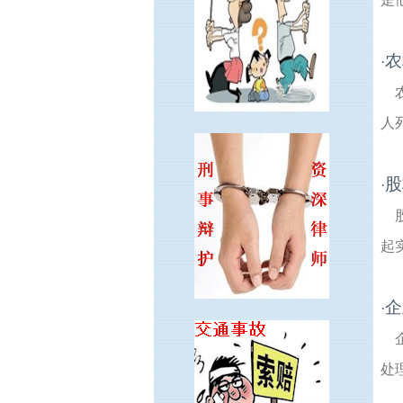
农
·
人
股
·
起
企
·
处