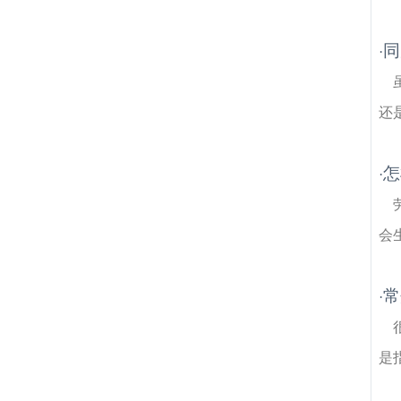
同
·
还
怎
·
会
常
·
是