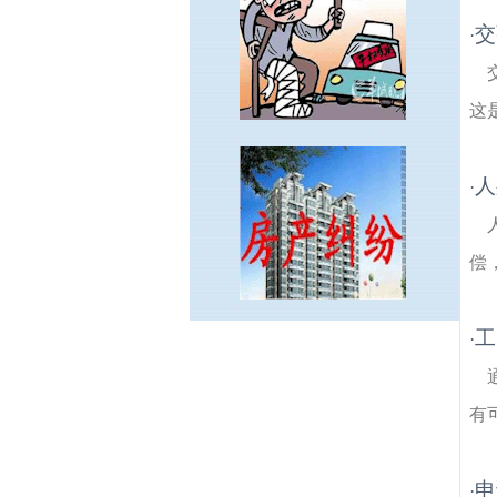
交
·
这
人
·
偿
工
·
西寇建筑房产律师
共青团路建筑房产律
师
梅岭建筑房产律师
大方建筑房产律师
青
龙山建筑房产律师
古遗井建筑房产律师
南
有
京菊花台公园建筑房产律师
中兴路建筑房
产律师
铁心建筑房产律师
梅清苑建筑房产
律师
柿子树建筑房产律师
花神庙建筑房产
申
·