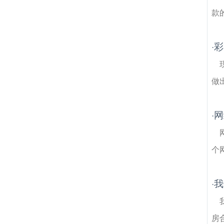
款
彩
·
做
网
·
个
我
·
房