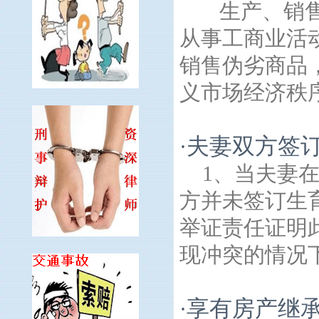
生产、销售
从事工商业活
销售伪劣商品
义市场经济秩序.
夫妻双方签
·
1、当夫妻
方并未签订生
举证责任证明
现冲突的情况下
享有房产继
·