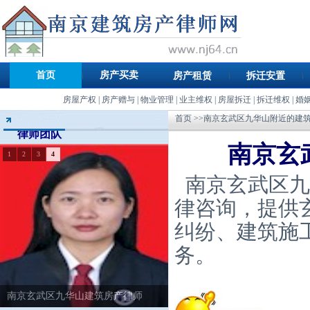
首页
房产买卖
房产租赁
拆迁安置
房屋产权
|
房产赠与
|
物业管理
|
业主维权
|
房屋拆迁
|
拆迁维权
|
婚
首页
>>南京玄武区九华山附近的建
律师团队
南京玄
1
2
3
4
南京玄武区九
律咨询，提供
纠纷、建筑施
务。
南京玄武区九华山建筑房产律师