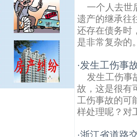
一个人去世
遗产的继承往
还存在债务时
是非常复杂的。
发生工伤事
·
发生工伤事
故，这是很有
曹后建筑房产律师
成贤街建筑房产律师
富
工伤事故的可
贵山建筑房产律师
迈皋桥建筑房产律师
大
行宫建筑房产律师
康定里建筑房产律师
半
样处理呢？对工
山园建筑房产律师
汉府新村建筑房产律
师
银城东苑建筑房产律师
大树根建筑房产
律师
汽车东站建筑房产律师
南京美龄宫建
浙江省道路
·