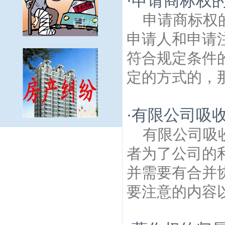
申请商标权
·
申请商标权
申请人和申请
符合规定条件
定的方式的，那
有限公司吸
·
有限公司吸
天后建筑房产律师
龙福建筑房产律师
安德
门大街建筑房产律师
浡泥国王墓建筑房产
者为了公司的
律师
雨花茶博物馆建筑房产律师
梅清苑建
并需要有合并
筑房产律师
新建社区建筑房产律师
马家店
建筑房产律师
雨花建筑房产律师
天保建筑
要注意的内容以
房产律师
南京雨花台建筑房产律师
大方建
筑房产律师
铁心桥建筑房产律师
普德村建
筑房产律师
孙家社区建筑房产律师
吉山建