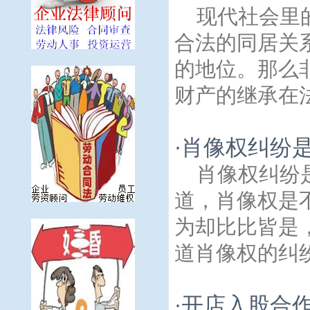
现代社会里
合法的同居关
的地位。那么
财产的继承在法
肖像权纠纷
·
肖像权纠纷
道，肖像权是
为却比比皆是
道肖像权的纠纷
开店入股合
·