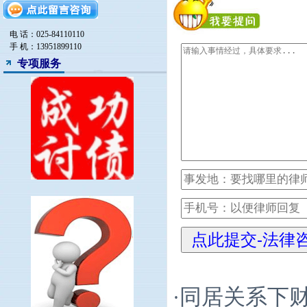
师
电 话：025-84110110
手 机：13951899110
专项服务
同居关系下
·