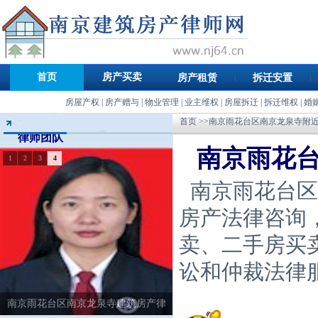
首页
房产买卖
房产租赁
拆迁安置
房屋产权
|
房产赠与
|
物业管理
|
业主维权
|
房屋拆迁
|
拆迁维权
|
婚
首页
>>南京雨花台区南京龙泉寺附
律师团队
南京雨花
1
2
3
4
南京雨花台区
房产法律咨询
卖、二手房买
讼和仲裁法律
南京雨花台区南京龙泉寺建筑房产律