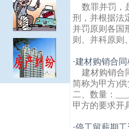
数罪并罚，
刑，并根据法
并罚原则各国
则、并科原则、
·
建材购销合同
建材购销合
简称为甲方)供
观音里建筑房产律师
模范马路建筑房产律
二、数量：__
师
和平门建筑房产律师
白云石矿建筑房产
律师
五塘一段建筑房产律师
宝船厂遗址公
甲方的要求开具(
园建筑房产律师
南京鼓楼公园建筑房产律
师
东井亭建筑房产律师
定淮门建筑房产律
师
中央门建筑房产律师
小市建筑房产律
·
停工留薪期工