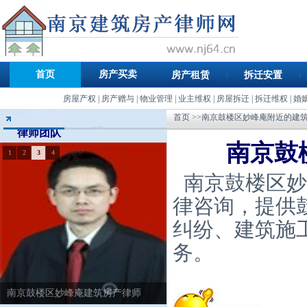
首页
房产买卖
房产租赁
拆迁安置
房屋产权
|
房产赠与
|
物业管理
|
业主维权
|
房屋拆迁
|
拆迁维权
|
婚
首页
>>南京鼓楼区妙峰庵附近的建
律师团队
南京鼓
1
2
3
4
南京鼓楼区妙
律咨询，提供
纠纷、建筑施
务。
南京鼓楼区妙峰庵建筑房产律师