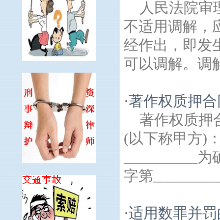
人民法院审
不适用调解，
经作出，即发
可以调解。调解
·
著作权质押合
著作权质押
(以下称甲方)：
_________
字第_______
·
适用数罪并罚