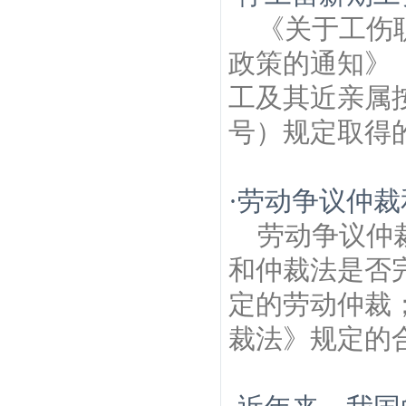
师
青石村建筑房产律师
安怀新村建筑房产
《关于工伤
律师
东炮台建筑房产律师
三步两桥建筑房
产律师
戴家巷建筑房产律师
马台街建筑房
政策的通知》（
产律师
五佰村建筑房产律师
姚坊门建筑房
产律师
驯象门建筑房产律师
工及其近亲属
号）规定取得的
·
劳动争议仲裁
劳动争议仲
和仲裁法是否
定的劳动仲裁
裁法》规定的合