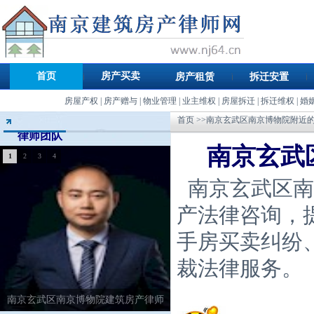
首页
房产买卖
房产租赁
拆迁安置
房屋产权
|
房产赠与
|
物业管理
|
业主维权
|
房屋拆迁
|
拆迁维权
|
婚
首页
>>南京玄武区南京博物院附近
律师团队
南京玄武
1
2
3
4
南京玄武区南
产法律咨询，
手房买卖纠纷
裁法律服务。
南京玄武区南京博物院建筑房产律师