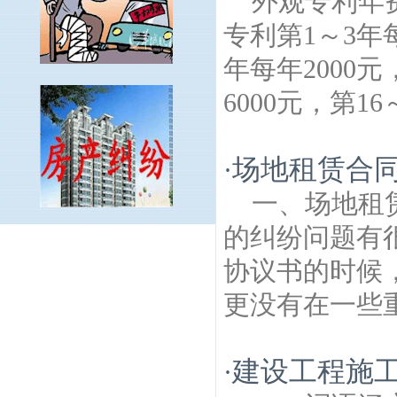
外观专利年
专利第1～3年每
年每年2000元
6000元，第16
场地租赁合
·
一、场地租
的纠纷问题有
阳光嘉园建筑房产律师
观音门建筑房产律
师
红山建筑房产律师
汽车东站建筑房产律
协议书的时候
师
新街口建筑房产律师
墨香山庄建筑房产
更没有在一些重
律师
东方城建筑房产律师
清溪路建筑房产
律师
樱驼花园建筑房产律师
樱铁村建筑房
产律师
南京梅花山建筑房产律师
大树根建
建设工程施
·
筑房产律师
安将军巷建筑房产律师
银城东
苑建筑房产律师
沧波门建筑房产律师
总统