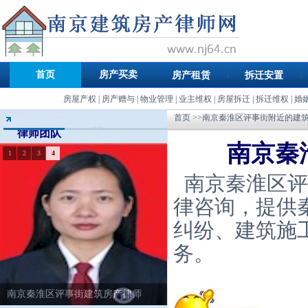
首页
房产买卖
房产租赁
拆迁安置
房屋产权
|
房产赠与
|
物业管理
|
业主维权
|
房屋拆迁
|
拆迁维权
|
婚
首页
>>南京秦淮区评事街附近的建
律师团队
南京秦
1
2
3
4
南京秦淮区评
律咨询，提供
纠纷、建筑施
务。
南京秦淮区评事街建筑房产律师