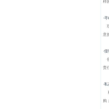
样
·
寻
意
·
侵
责
·
私
购