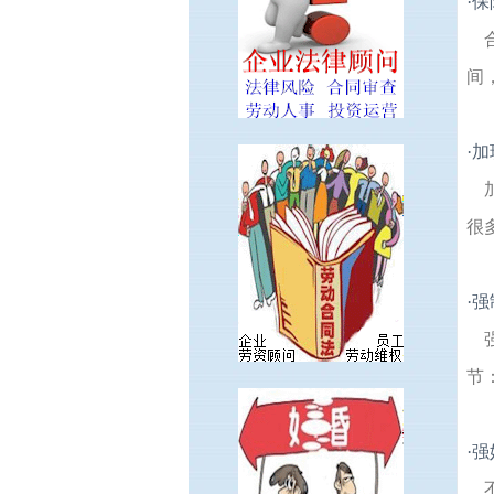
·
保
间
·
加
很
·
强
节
·
强