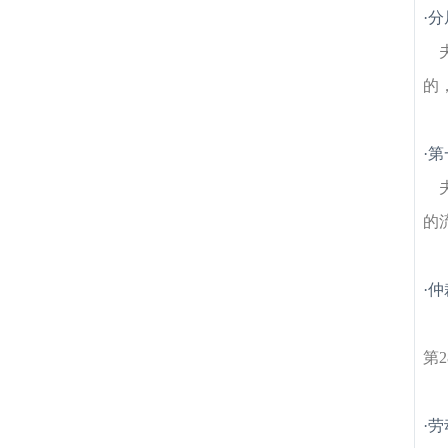
筑房产律师
唱经楼建筑房产律师
新庄建筑
·
分
房产律师
北安门建筑房产律师
聚宝山建筑
房产律师
南京十朝历史文化园建筑房产律
师
东华门建筑房产律师
沧波门建筑房产律
的
师
紫鑫城建筑房产律师
·
第
的
·
仲
第
·
劳