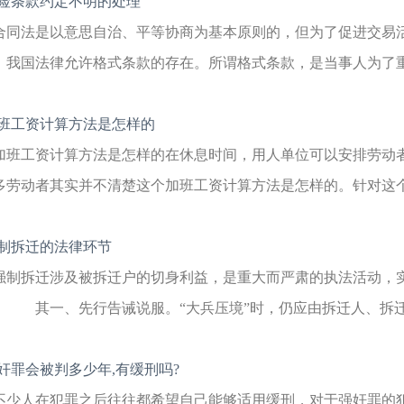
险条款约定不明的处理
合同法是以意思自治、平等协商为基本原则的，但为了促进交易
，我国法律允许格式条款的存在。所谓格式条款，是当事人为了重复
班工资计算方法是怎样的
加班工资计算方法是怎样的在休息时间，用人单位可以安排劳动
多劳动者其实并不清楚这个加班工资计算方法是怎样的。针对这个问
制拆迁的法律环节
强制拆迁涉及被拆迁户的切身利益，是重大而严肃的执法活动，
： 其一、先行告诫说服。“大兵压境”时，仍应由拆迁人、拆迁主
奸罪会被判多少年,有缓刑吗?
不少人在犯罪之后往往都希望自己能够适用缓刑，对于强奸罪的