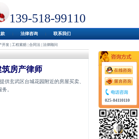
139-518-99110
欠款
法律咨询
联系我们
产开发
|
工程索赔
|
合同法
|
法律顾问
建筑房产律师
提供玄武区台城花园附近的房屋买卖、
服务。
025-84110110