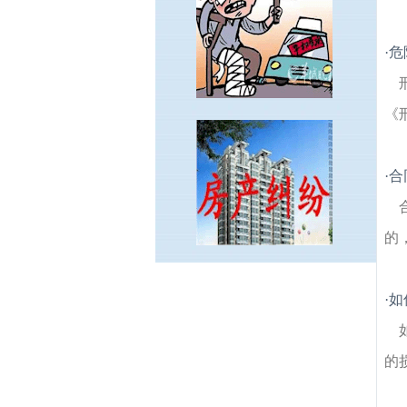
·
危
《
·
合
的
鸡鸣寺建筑房产律师
台城花园建筑房产律
·
如
师
长途客运总站建筑房产律师
花红园建筑
房产律师
廖家巷建筑房产律师
锁金村建筑
房产律师
卫岗建筑房产律师
新街口建筑房
的
产律师
南京梅花山建筑房产律师
沧波村建
筑房产律师
樱铁村建筑房产律师
北门桥建