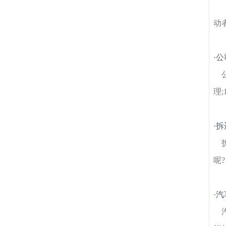
动
·
公
理
·
拆
呢
·
汽