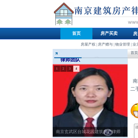
首页
房产买卖
房
房屋产权
|
房产赠与
|
物业管理
|
业
首页
律师团队
1
2
3
4
南
二
南京玄武区台城花园建筑房产律师