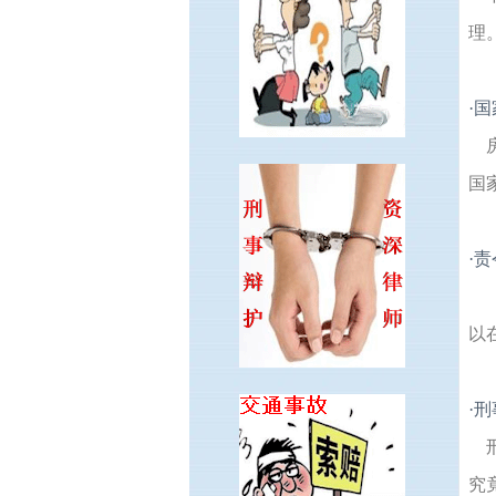
理
·
国
国
·
责
以
·
刑
究