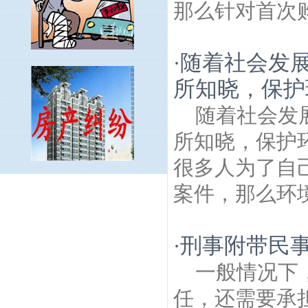
那么针对首次购
随着社会发
·
所知晓，保护
随着社会发
所知晓，保护
很多人为了自
莫愁路建筑房产律师
夹岗村建筑房产律
案件，那么环境
师
南京瞻园建筑房产律师
风光里建筑房产
律师
朝天宫建筑房产律师
磨盘街建筑房产
律师
三条巷建筑房产律师
王府园建筑房产
刑事附带民
·
律师
光华园建筑房产律师
紫金建筑房产律
一般情况下
师
八宝前街建筑房产律师
长乐路建筑房产
律师
象房新村建筑房产律师
夫子庙秦淮风
任，还需要承
光带建筑房产律师
武学园建筑房产律师
中