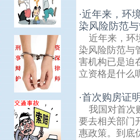
近年来，环
·
染风险防范与
近年来，环
染风险防范与
害机构已是迫
立资格是什么呢
首次购房证
·
我国对首次
要去相关部门
惠政策。到底