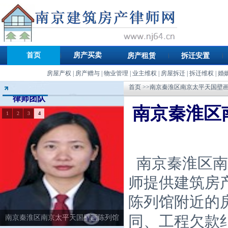
首页
房产买卖
房产租赁
拆迁安置
房屋产权
|
房产赠与
|
物业管理
|
业主维权
|
房屋拆迁
|
拆迁维权
|
婚
首页
>>南京秦淮区南京太平天国壁
律师团队
南京秦淮区
1
2
3
4
南京秦淮区南
师提供建筑房
陈列馆附近的
同、工程欠款
南京秦淮区南京太平天国壁画陈列馆