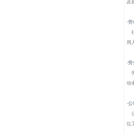
及
·
劳
用
·
劳
动
·
公
位