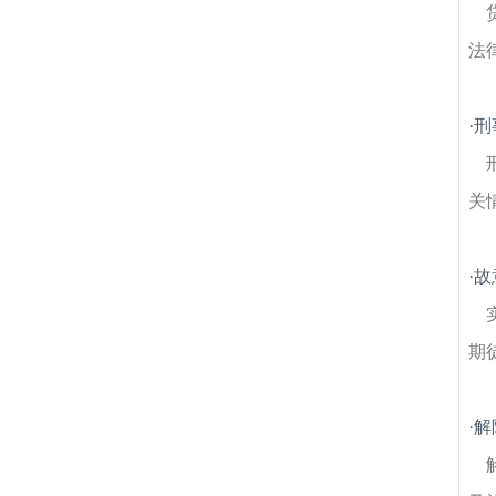
法
·
刑
关
·
故
期
·
解