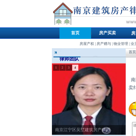
首页
房产买卖
房
房屋产权
|
房产赠与
|
物业管理
|
业
首页
律师团队
1
2
3
4
南
卖
南京江宁区吴墅建筑房产律师