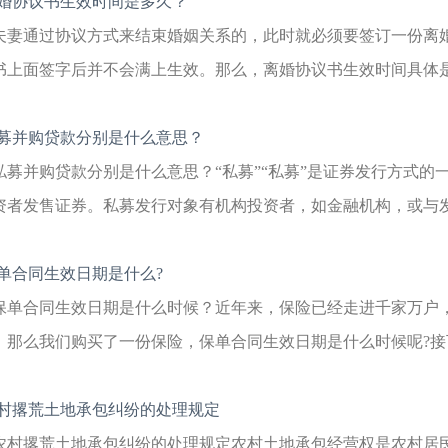
婚协议书生效时间是多久？
夫妻通过协议方式来结束婚姻关系的，此时就必须要签订一份离
书上面签字后并不会满上生效。那么，离婚协议书生效时间具体是多
募并购贷款分别是什么意思？
私募并购贷款分别是什么意思？“私募”“私募”是证券发行方式的
资者发售证券。私募发行对象有机构投资者，如金融机构，或与发行
单合同生效日期是什么?
保单合同生效日期是什么时候？近年来，保险已经走进千家万户
。那么我们购买了一份保险，保单合同生效日期是什么时候呢?接下
村撂荒土地承包纠纷的处理规定
农村撂荒土地承包纠纷的处理规定农村土地承包经营权是农村居民