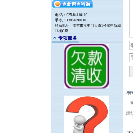
电 话：025-84110110
手 机：13951899110
联系地址：南京市汉中门大街1号汉中新城
11楼G座
专项服务
·
劳
裁