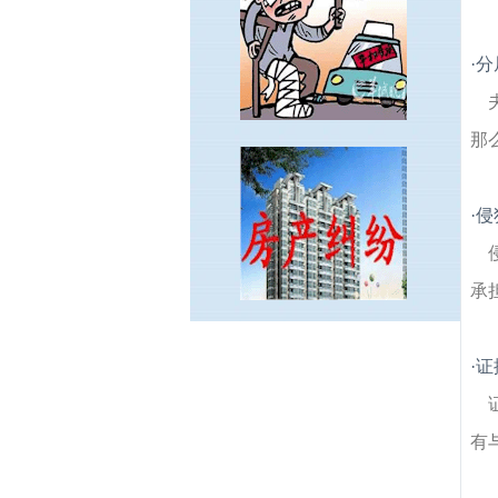
·
分
那
·
侵
承
西埠建筑房产律师
东山建筑房产律师
孟墓
·
证
建筑房产律师
童前建筑房产律师
永安建筑
房产律师
吴墅建筑房产律师
天景山建筑房
产律师
花塘建筑房产律师
科苑建筑房产律
有
师
江宁镇建筑房产律师
铜井建筑房产律
师
双金建筑房产律师
甘泉湖建筑房产律