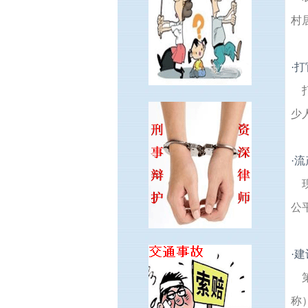
村
·
打
少
·
流
公
·
建
称