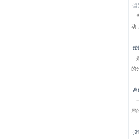
师
火炬建筑房产律师
长江新济洲国家湿地
·
当
公园建筑房产律师
天云建筑房产律师
建东
建筑房产律师
方山定林寺建筑房产律师
东
山香樟园建筑房产律师
元山建筑房产律师
动
·
婚
的
·
离
屋
·
贷