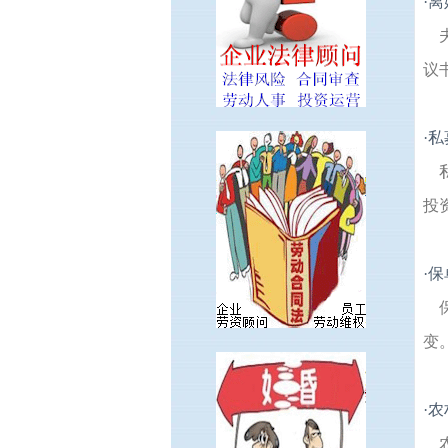
·
离
议
·
私
投
·
保
变
·
农