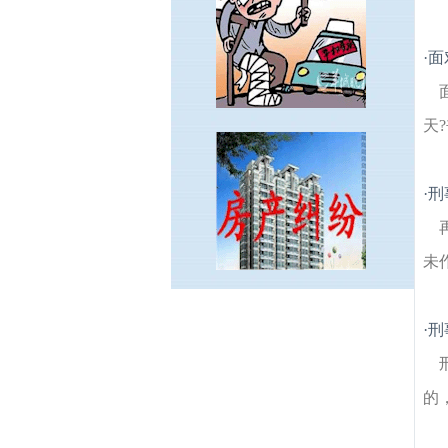
·
面
天
·
刑
未
百灵街建筑房产律师
象山社区建筑房产律
·
刑
师
挹江门建筑房产律师
青石村建筑房产律
师
仙霞路建筑房产律师
腾飞园建筑房产律
师
汇林绿洲建筑房产律师
张王庙建筑房产
的
律师
新民路建筑房产律师
工农新村建筑房
产律师
龙江建筑房产律师
定淮门大街建筑