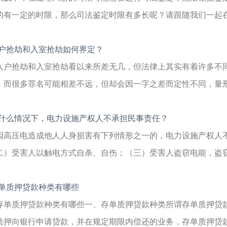
的有一定的时限，那么司法鉴定时限有多长呢？请跟随我们一起在下
户抢劫和入室抢劫如何界定？
入户抢劫和入室抢劫看以来所差无几，但法律上其实有着许多不
，而很多罪名可能相差不远，但却会因一字之差而定性不同，量刑也
什么情况下，电力设施产权人不承担民事责任？
因高压电造成他人人身损害有下列情形之一的，电力设施产权人
二）受害人以触电方式自杀、自伤；（三）受害人盗窃电能，盗窃、
单质押贷款种类有哪些
存单质押贷款种类有哪些一、存单质押贷款种类所谓存单质押贷
质押向银行申请贷款，并在规定期限内偿还的业务，存单质押贷款包