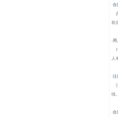
房产律师
东炮台建筑房产律师
西城岚湾建
·
合
筑房产律师
江东村建筑房产律师
戴家巷建
筑房产律师
安怀新村建筑房产律师
模范西
路建筑房产律师
多伦路建筑房产律师
中央
前
门建筑房产律师
·
用
人
·
注
续
·
合