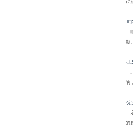
辩
·
哺
期
·
非
的
·
定
的