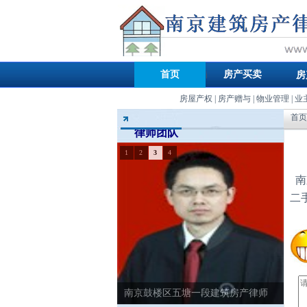
首页
房产买卖
房
房屋产权
|
房产赠与
|
物业管理
|
业
首页
律师团队
1
2
3
4
南
二
南京鼓楼区五塘一段建筑房产律师