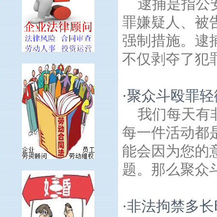
逮捕是指公
罪嫌疑人、被
强制措施。逮
不仅剥夺了犯罪
·
聚众斗殴罪轻
我们每天有
每一件活动都
能会因为您的
题。那么聚众斗
·
非法拘禁多长