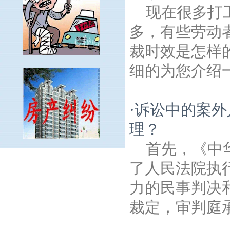
现在很多打
多，有些劳动
裁时效是怎样
细的为您介绍一
·
诉讼中的案外
理？
首先，《中
紫金建筑房产律师
七桥村建筑房产律师
南
了人民法院执
京愚园建筑房产律师
戎苑建筑房产律师
长
干门建筑房产律师
汇幸苑建筑房产律师
月
力的民事判决
牙湖建筑房产律师
实辉巷建筑房产律师
来
裁定，审判庭承
凤街建筑房产律师
玉带园建筑房产律师
转
龙巷建筑房产律师
夹岗村建筑房产律师
光