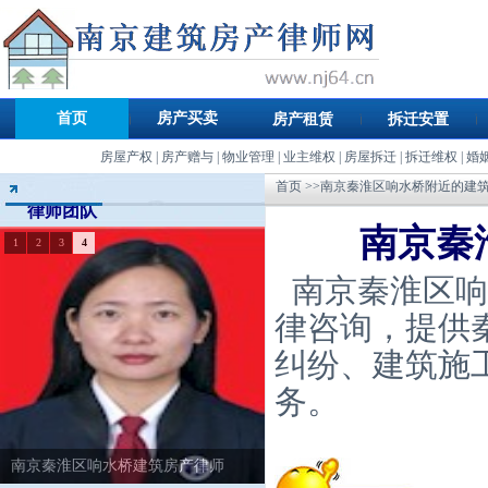
首页
房产买卖
房产租赁
拆迁安置
房屋产权
|
房产赠与
|
物业管理
|
业主维权
|
房屋拆迁
|
拆迁维权
|
婚
首页
>>南京秦淮区响水桥附近的建
律师团队
南京秦
1
2
3
4
南京秦淮区响
律咨询，提供
纠纷、建筑施
务。
南京秦淮区响水桥建筑房产律师