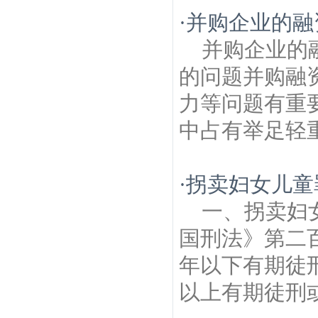
华路建筑房产律师
瑞金北村建筑房产律
·
并购企业的融
师
翁家营村建筑房产律师
胭脂巷建筑房产
律师
小西湖建筑房产律师
富丽山庄建筑房
并购企业的
产律师
秦大士故居建筑房产律师
七家湾建
筑房产律师
的问题并购融
力等问题有重
中占有举足轻重
·
拐卖妇女儿童
一、拐卖妇
国刑法》第二
年以下有期徒
以上有期徒刑或