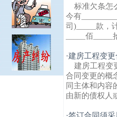
标准欠条怎
今有_________
司)_____款，
_____佰_____
·
建房工程变更
建房工程变
合同变更的概
红山建筑房产律师
奥运冠军大道建筑房产
同主体和内容
律师
南京徐悲鸿故居建筑房产律师
迈皋桥
建筑房产律师
紫鑫城建筑房产律师
花红园
由新的债权人或
建筑房产律师
汉府新村建筑房产律师
丹凤
街建筑房产律师
大影壁建筑房产律师
九华
山建筑房产律师
玄武门建筑房产律师
曹后
·
签订合同须采