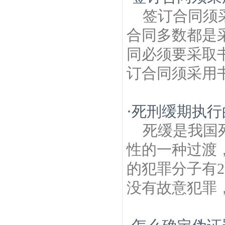
建筑房产律师
富贵山建筑房产律师
北京东
签订合同须
路建筑房产律师
卫岗建筑房产律师
营苑建
筑房产律师
观音门建筑房产律师
东华门建
合同多数都是
筑房产律师
银城东苑建筑房产律师
仙居雅
苑建筑房产律师
同必须要采取
订合同须采用书
·
死刑缓期执行
死缓是我国
性的一种过渡
的犯罪分子有
没有故意犯罪，