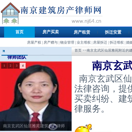
首页
房产买卖
房产租赁
拆迁安置
房屋产权
|
房产赠与
|
物业管理
|
业主维权
|
房屋拆迁
|
拆迁维权
|
婚
首页
>>南京玄武区仙居雅苑附近的
律师团队
南京玄
1
2
3
4
南京玄武区仙
法律咨询，提
买卖纠纷、建
律服务。
南京玄武区仙居雅苑建筑房产律师