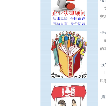
·
支
交
·
最
的
·
没
民
·
第