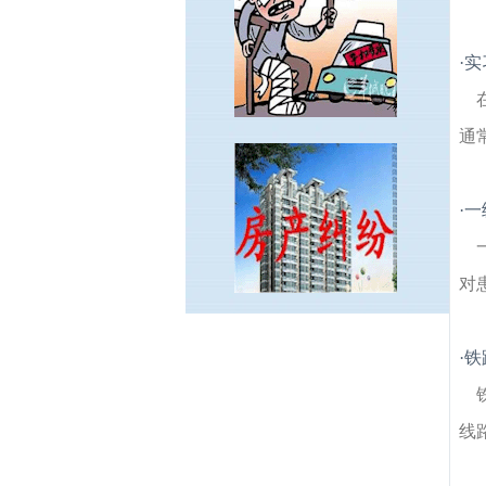
·
实
通
·
一
对
月苑南路建筑房产律师
香铺营建筑房产律
·
铁
师
解放门建筑房产律师
长途客运总站建筑
房产律师
佛心桥建筑房产律师
鸡鸣寺建筑
房产律师
清溪路建筑房产律师
台城花园建
线
筑房产律师
曹后建筑房产律师
南京明城墙
城门遗址建筑房产律师
兰园建筑房产律