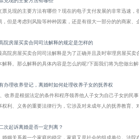
票兑现的主要方法有哪些
支票兑现的主要方法有哪些？现在的电子支付发展的非常迅速，
易，但是考虑到风险等种种因素，还是有很大一部分的的商家、企业
高院房屋买卖合同司法解释的规定是怎样的
最高院房屋买卖合同司法解释是为了正确并且及时审理房屋买卖
本解释。那么解释的具体内容是怎么的呢?下面我们将为您做出解答
有办理收养登记，离婚时如何处理收养子女的抚养权
1、收养是根据法定的条件和程序领养他人子女为自己子女的民
事权利、义务的重要法律行为，它涉及对未成年人的抚养教育、对老
二次起诉离婚是否一定判离？
婚姻关系着一个家庭的稳定，家庭又是社会的组成单位。法院