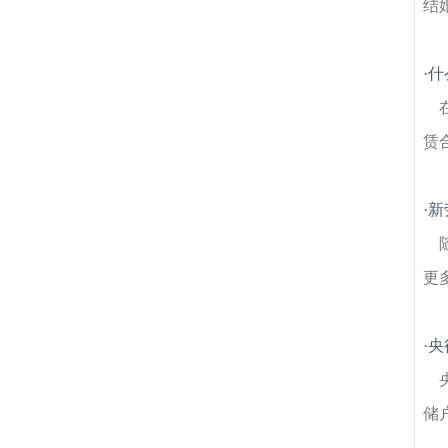
结
·
什
赁
·
新
更
·
央
储