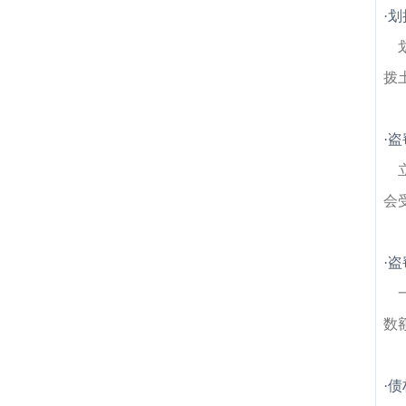
师
玄武湖建筑房产律师
花红园建筑房产律
·
划
师
孝陵卫建筑房产律师
廖家巷建筑房产律
师
南京音乐台建筑房产律师
西华门建筑房
产律师
大行宫建筑房产律师
安将军巷建筑
拨
房产律师
大影壁建筑房产律师
·
盗
会
·
盗
数
·
债