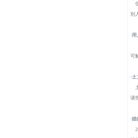
别
·
用
可
·
土
请
·
婚