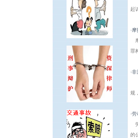
起
·
摩
罪
·
非
规
·
劳
的