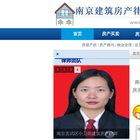
首页
房产买卖
房
房屋产权
|
房产赠与
|
物业管理
|
业
首页
律师团队
1
2
3
4
南
房
南京玄武区小卫街建筑房产律师