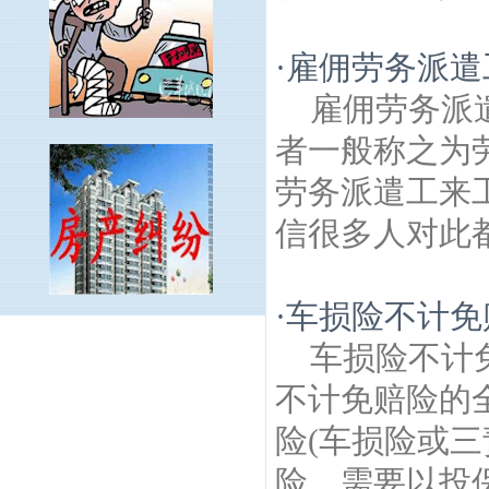
·
雇佣劳务派遣
雇佣劳务派
者一般称之为
劳务派遣工来
信很多人对此都
·
车损险不计免
鹭鸣苑建筑房产律师
胜棋楼建筑房产律
车损险不计
师
怡康建筑房产律师
蓓蕾建筑房产律师
白
鹭村建筑房产律师
国泰民安建筑房产律
不计免赔险的
师
清荷园北园建筑房产律师
应天西路 建筑
险(车损险或
房产律师
双闸建筑房产律师
中城建筑房产
律师
河北村建筑房产律师
兴达建筑房产律
险，需要以投保的