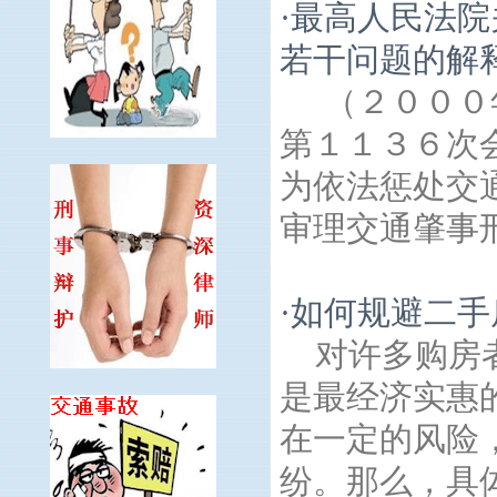
·
最高人民法院
若干问题的解
（２０００
第１１３６次
为依法惩处交
审理交通肇事刑
·
如何规避二手
对许多购房
是最经济实惠
在一定的风险
纷。那么，具体