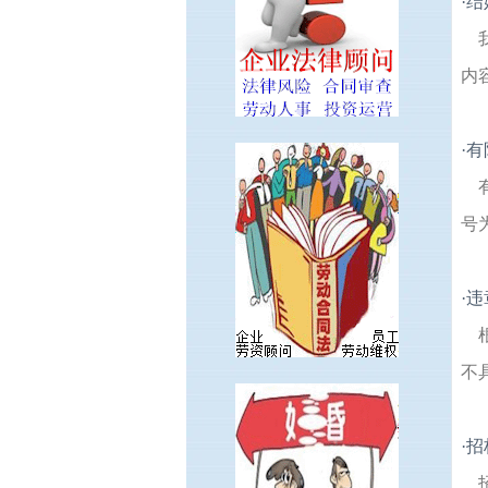
·
结
内
·
有
号
·
违
不
·
招