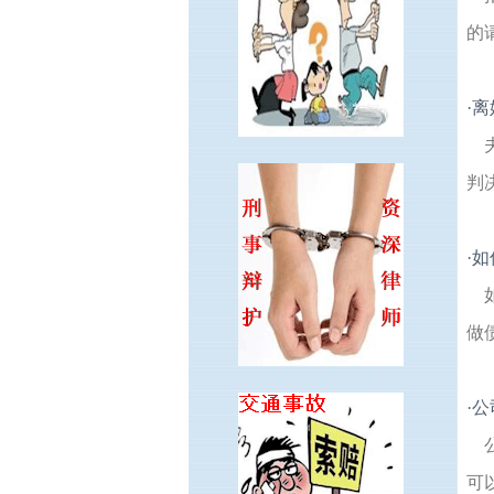
的
·
离
判
·
如
做
·
公
可