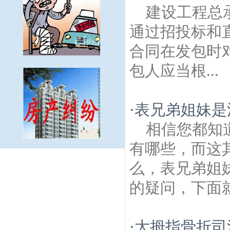
建设工程总
通过招投标和
合同在发包时
包人应当根...
·
表兄弟姐妹是
相信您都知
有哪些，而这
晨光1865科技创意产业园建筑房产律师
月
么，表兄弟姐
安建筑房产律师
南京云锦博物馆建筑房产
律师
怡康建筑房产律师
兆园建筑房产律
的疑问，下面就
师
玉兰里建筑房产律师
巴山路建筑房产律
师
艺苑建筑房产律师
话园建筑房产律师
长
江隧道建筑房产律师
长江五桥建筑房产律
·
大拇指骨折司