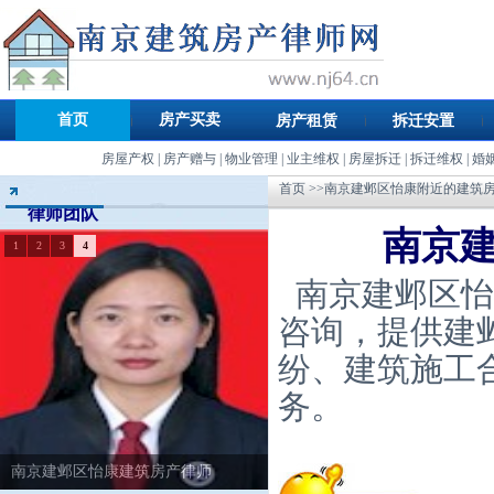
首页
房产买卖
房产租赁
拆迁安置
房屋产权
|
房产赠与
|
物业管理
|
业主维权
|
房屋拆迁
|
拆迁维权
|
婚
首页
>>南京建邺区怡康附近的建筑
律师团队
南京
1
2
3
4
南京建邺区怡
咨询，提供建
纷、建筑施工
务。
南京建邺区怡康建筑房产律师