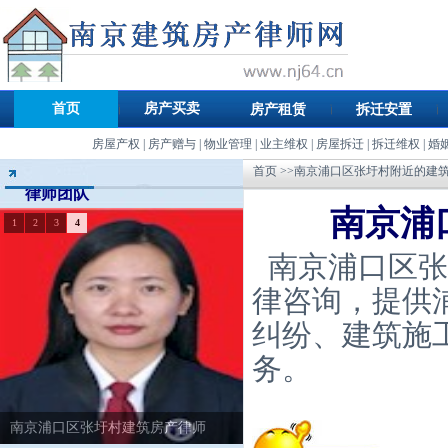
首页
房产买卖
房产租赁
拆迁安置
房屋产权
|
房产赠与
|
物业管理
|
业主维权
|
房屋拆迁
|
拆迁维权
|
婚
首页
>>南京浦口区张圩村附近的建
律师团队
南京浦
1
2
3
4
南京浦口区张
律咨询，提供
纠纷、建筑施
务。
南京浦口区张圩村建筑房产律师