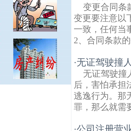
变更合同条
变更要注意以
一致，任何当
2、合同条款的
无证驾驶撞
·
无证驾驶撞
后，害怕承担
张圩村建筑房产律师
友联村建筑房产律
逃逸行为。那
师
张村建筑房产律师
烈士塔建筑房产律
师
汽车北站建筑房产律师
火药洲村建筑房
罪，那么就需要
产律师
江浦建筑房产律师
九华村建筑房产
律师
高庙村建筑房产律师
双垅建筑房产律
师
新河建筑房产律师
江浦文庙建筑房产律
公司注册营业
·