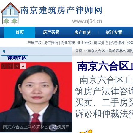
首页
房产买卖
房产租赁
拆迁安置
房屋产权
|
房产赠与
|
物业管理
|
业主维权
|
房屋拆迁
|
拆迁维权
|
婚
首页
>>南京六合区止马岭森林公园
律师团队
南京六合区
1
2
3
4
南京六合区止
筑房产法律咨
买卖、二手房
诉讼和仲裁法
南京六合区止马岭森林公园建筑房产