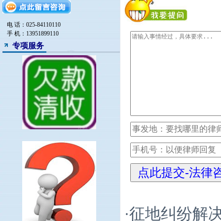
律师
电 话：025-84110110
手 机：13951899110
专项服务
征地纠纷解
·