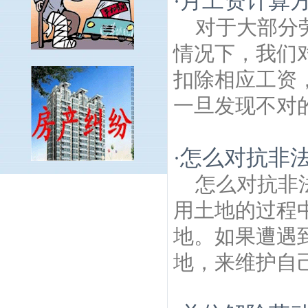
月工资计算
·
对于大部分
情况下，我们
扣除相应工资
一旦发现不对的
怎么对抗非
·
怎么对抗非
桂馨园建筑房产律师
八樊路建筑房产律
师
金光禅寺建筑房产律师
安薛路建筑房产
用土地的过程
律师
台园建筑房产律师
龙池建筑房产律
地。如果遭遇
师
程桥镇建筑房产律师
工农建筑房产律
师
玉带村建筑房产律师
八双线建筑房产律
地，来维护自己
师
蒋洼建筑房产律师
八龙线建筑房产律
师
桥西建筑房产律师
杨庄新村建筑房产律
师
桂子山石柱林建筑房产律师
高余社建筑