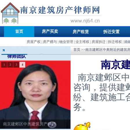
首页
房产买卖
房产租赁
拆迁安置
房屋产权
|
房产赠与
|
物业管理
|
业主维权
|
房屋拆迁
|
拆迁维权
|
婚
首页
>>南京建邺区中奥附近的建筑
律师团队
南京
1
2
3
4
南京建邺区中
咨询，提供建
纷、建筑施工
务。
南京建邺区中奥建筑房产律师