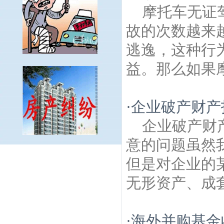
摩托车无证
故的次数越来
逃逸，这种行
益。那么如果摩
·
企业破产财产
企业破产财
意的问题虽然
中央商务区建筑房产律师
白龙江东街建筑
但是对企业的
房产律师
莫愁湖公园建筑房产律师
艺苑建
筑房产律师
兴达建筑房产律师
双闸建筑房
无形资产、成套
产律师
玉兰里建筑房产律师
吉庆建筑房产
律师
莲花北苑建筑房产律师
兴隆建筑房产
律师
永定村建筑房产律师
南京奥体中心建
·
海外并购基金