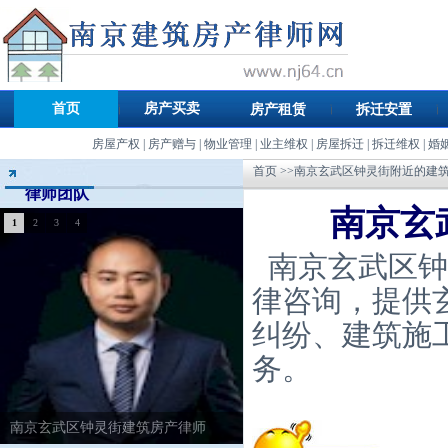
首页
房产买卖
房产租赁
拆迁安置
房屋产权
|
房产赠与
|
物业管理
|
业主维权
|
房屋拆迁
|
拆迁维权
|
婚
首页
>>南京玄武区钟灵街附近的建
律师团队
南京玄
1
2
3
4
南京玄武区钟
律咨询，提供
纠纷、建筑施
务。
南京玄武区钟灵街建筑房产律师