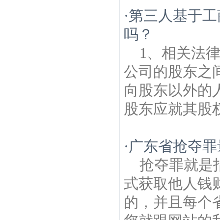
产律师
丹凤街建筑房产律师
汉府新村建筑
·
第三人基于工
房产律师
北苑建筑房产律师
天山路建筑房
产律师
南京梅花山建筑房产律师
火车南京
吗？
站建筑房产律师
樱驼花园建筑房产律师
清
溪路建筑房产律师
奥运冠军大道建筑房产
1、相关法
律师
公司的股东之
向股东以外的
股东应就其股权
·
广东省抢夺罪
抢夺罪就是
式获取他人钱
的，并且每个