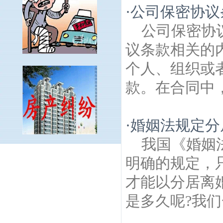
·
公司保密协议
公司保密协
议条款相关的
个人、组织或
款。在合同中，
·
婚姻法规定分
我国《婚姻
仙居雅苑建筑房产律师
铁匠营建筑房产律
明确的规定，
师
钟山风景区建筑房产律师
紫鑫城建筑房
产律师
南京十朝历史文化园建筑房产律
才能以分居离
师
西华门建筑房产律师
励志社旧址建筑房
是多久呢?我们
产律师
花红园建筑房产律师
余粮村建筑房
产律师
总统府建筑房产律师
大石桥建筑房