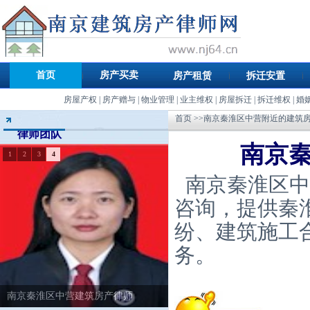
首页
房产买卖
房产租赁
拆迁安置
房屋产权
|
房产赠与
|
物业管理
|
业主维权
|
房屋拆迁
|
拆迁维权
|
婚
首页
>>南京秦淮区中营附近的建筑
律师团队
南京
1
2
3
4
南京秦淮区中
咨询，提供秦
纷、建筑施工
务。
南京秦淮区中营建筑房产律师