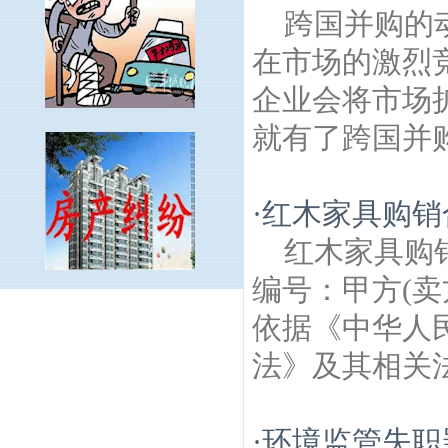
跨国并购的
在市场的激烈
企业会将市场
就有了跨国并购
·
红木家具购销
红木家具购
编号：甲方(卖
玉带园建筑房产律师
春天家园建筑房产律
依据《中华人
师
红花建筑房产律师
淮海路建筑房产律
师
瑞金北村建筑房产律师
来凤街建筑房产
法》及其相关法律
律师
秦淮河风光带建筑房产律师
龙王庙建
筑房产律师
马府街建筑房产律师
曙光里建
筑房产律师
磨盘街建筑房产律师
下码头建
·
环境监管失职