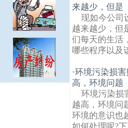
来越少，但是
现如今公司
越来越少，但
们每天的生活
哪些程序以及该
·
环境污染损害
高，环境问题
安燕街建筑房产律师
石头城建筑房产律
环境污染损
师
模范马路建筑房产律师
五塘村建筑房产
律师
神策门建筑房产律师
姜圩路建筑房产
越高，环境问
律师
鬼脸城建筑房产律师
汉中门建筑房产
环境的意识也
律师
和平门建筑房产律师
聚福园建筑房产
律师
盐大街建筑房产律师
南京鼓楼公园建
如何处理呢?下