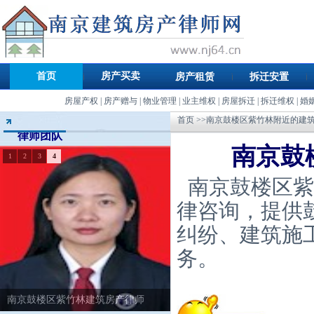
首页
房产买卖
房产租赁
拆迁安置
房屋产权
|
房产赠与
|
物业管理
|
业主维权
|
房屋拆迁
|
拆迁维权
|
婚
首页
>>南京鼓楼区紫竹林附近的建
律师团队
南京鼓
1
2
3
4
南京鼓楼区紫
律咨询，提供
纠纷、建筑施
务。
南京鼓楼区紫竹林建筑房产律师