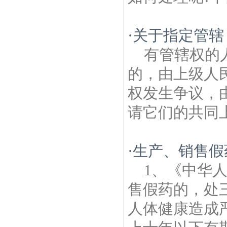
筑房产律师
热河路建筑房产律师
南秀村建
筑房产律师
清凉门建筑房产律师
阅江楼建
筑房产律师
回龙桥建筑房产律师
南京矿路
·
关于指定管辖
学堂遗迹建筑房产律师
丁家桥建筑房产律
师
滨江花园建筑房产律师
有管辖权的
的，由上级人
权发生争议，
请它们的共同上
·
生产、销售假
1、《中华
售假药的，处
人体健康造成