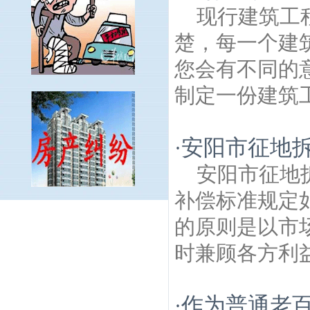
现行建筑工
楚，每一个建
您会有不同的
制定一份建筑工
安阳市征地
·
安阳市征地
补偿标准规定
南化村建筑房产律师
新华村建筑房产律
的原则是以市
师
金光禅寺建筑房产律师
工农建筑房产律
师
瓜埠山国家地质公园建筑房产律师
八马
时兼顾各方利益
线建筑房产律师
西厂门建筑房产律师
观滁
建筑房产律师
奥帆北路建筑房产律师
八百
大道建筑房产律师
横梁镇建筑房产律师
新
作为普通老
·