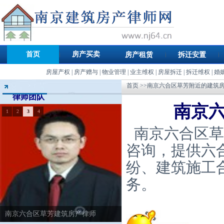
首页
房产买卖
房产租赁
拆迁安置
房屋产权
|
房产赠与
|
物业管理
|
业主维权
|
房屋拆迁
|
拆迁维权
|
婚
首页
>>南京六合区草芳附近的建筑
律师团队
南京
1
2
3
4
南京六合区草
咨询，提供六
纷、建筑施工
务。
南京六合区草芳建筑房产律师