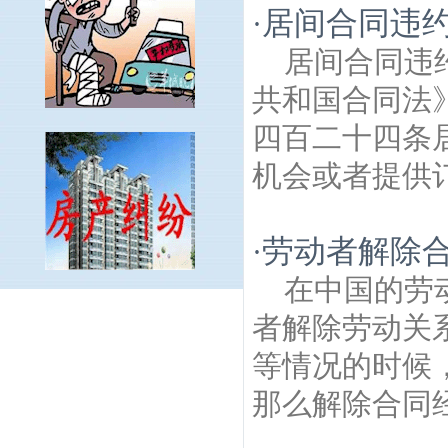
居间合同违
·
居间合同违
共和国合同法
四百二十四条
机会或者提供订
劳动者解除
·
在中国的劳
农工院社区建筑房产律师
南京萧娴纪念馆
者解除劳动关
建筑房产律师
解放桥村建筑房产律师
桥工
建筑房产律师
浦东苑建筑房产律师
珍珠泉
等情况的时候
风景区建筑房产律师
响堂村建筑房产律
那么解除合同经
师
白马三二路建筑房产律师
临泉建筑房产
律师
金汤街建筑房产律师
老幼岗建筑房产