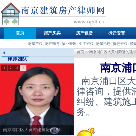
首页
房产买卖
房产租赁
拆迁安置
房屋产权
|
房产赠与
|
物业管理
|
业主维权
|
房屋拆迁
|
拆迁维权
|
婚
首页
>>南京浦口区大黄村附近的建
律师团队
南京浦
1
2
3
4
南京浦口区大
律咨询，提供
纠纷、建筑施
务。
南京浦口区大黄村建筑房产律师