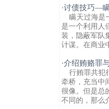
律师
茶棚村建筑房产律师
中心村建筑房产
讨债技巧—
·
律师
兰花塘建筑房产律师
西葛建筑房产律
师
渡桥村建筑房产律师
东门桥建筑房产律
瞒天过海是
师
江浦文庙建筑房产律师
九华村建筑房产
律师
浦口明城墙建筑房产律师
是一个利用人
装，隐蔽军队
计谋。在商业中
介绍贿赂罪
·
行贿罪共犯
牵桥，充当中
很像。但是总
不同的，那么介