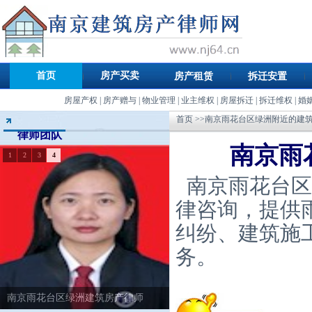
首页
房产买卖
房产租赁
拆迁安置
房屋产权
|
房产赠与
|
物业管理
|
业主维权
|
房屋拆迁
|
拆迁维权
|
婚
首页
>>南京雨花台区绿洲附近的建
律师团队
南京雨
1
2
3
4
南京雨花台区
律咨询，提供
纠纷、建筑施
务。
南京雨花台区绿洲建筑房产律师