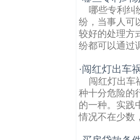
京将军山建筑房产律师
南京雨花石博物馆
哪些专利纠
建筑房产律师
马家店建筑房产律师
铁心桥
建筑房产律师
玻纤院社区建筑房产律师
景
纷，当事人可
明佳园建筑房产律师
上怡新村建筑房产律
师
康盛建筑房产律师
邓府山建筑房产律师
较好的处理方
纷都可以通过调
闯红灯出车
·
闯红灯出车
种十分危险的
的一种。实践
情况不在少数，