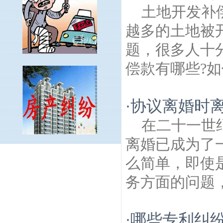
土地开发补
越多的土地被
题，很多人十
偿款有哪些?如
协议离婚时
·
在二十一世
离婚已成为了
绿洲建筑房产律师
梅山建筑房产律师
雨花
么简单，即使
茶博物馆建筑房产律师
南京龙泉寺建筑房
产律师
西善花苑建筑房产律师
大方建筑房
务方面的问题，
产律师
安德门建筑房产律师
翠岛花城建筑
房产律师
共青团路建筑房产律师
白家凹街
建筑房产律师
浡泥国王墓建筑房产律师
南
哪些专利纠
·