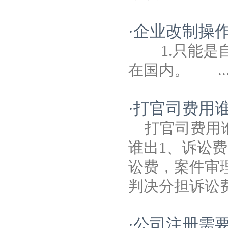
筑房产律师
东华门建筑房产律师
大行宫建
筑房产律师
大树根建筑房产律师
兰园建筑
企业改制操作
·
房产律师
1.只能是
在国内。 ..
打官司费用谁
·
打官司费用
谁出1、诉讼费
讼费，案件审
判决分担诉讼费
公司注册需
·