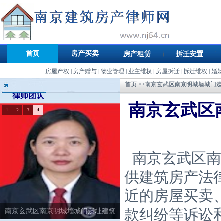
首页
房产买卖
房产租赁
拆迁安置
房屋产权
|
房产赠与
|
物业管理
|
业主维权
|
房屋拆迁
|
拆迁维权
|
婚
首页
>>南京玄武区南京明城墙城门
律师团队
南京玄武区
1
2
3
4
南京玄武区南
供建筑房产法
近的房屋买卖
款纠纷等诉讼
南京玄武区南京明城墙城门遗址建筑