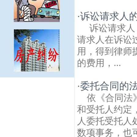
诉讼请求人
·
诉讼请求人
请求人在诉讼
用，得到律师
的费用，...
梅园新村建筑房产律师
北京东路建筑房产
委托合同的
·
律师
珠江路建筑房产律师
香铺营建筑房产
依《合同法
律师
月苑建筑房产律师
钟灵街建筑房产律
师
康定里建筑房产律师
红山建筑房产律
和受托人约定
师
安仁街建筑房产律师
小红山汽车站建筑
人委托受托人
房产律师
安将军巷建筑房产律师
天山路建
筑房产律师
马群建筑房产律师
长江路建筑
数项事务，也可
房产律师
阳光嘉园建筑房产律师
沧波门建