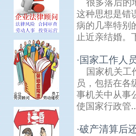
很多落后的
这种思想是错
病的几率特别
止近亲结婚。下
国家工作人
·
国家机关工
员，包括在各
事机关中从事
使国家行政管..
破产清算后
·