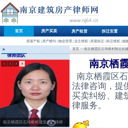
首页
房产买卖
房产租赁
拆迁安置
房屋产权
|
房产赠与
|
物业管理
|
业主维权
|
房屋拆迁
|
拆迁维权
|
婚
首页
>>南京栖霞区石埠桥村附近的
律师团队
南京栖
1
2
3
4
南京栖霞区石
法律咨询，提
买卖纠纷、建
律服务。
南京栖霞区石埠桥村建筑房产律师