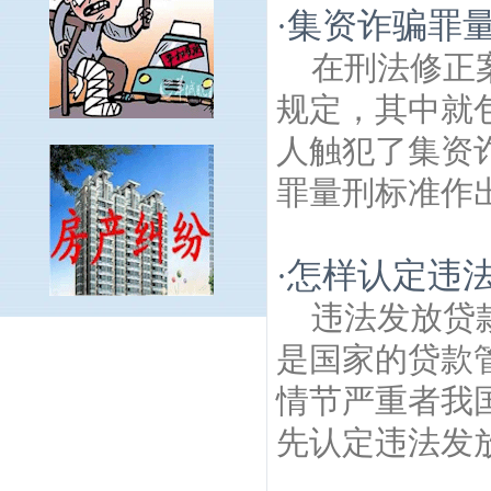
集资诈骗罪
·
在刑法修正
规定，其中就
人触犯了集资
罪量刑标准作出
怎样认定违
·
违法发放贷
宣闸村建筑房产律师
栖化新村建筑房产律
是国家的贷款
师
尧辰建筑房产律师
大庄村建筑房产律
师
明征君碑建筑房产律师
安顺路建筑房产
情节严重者我
律师
上首村建筑房产律师
长营建筑房产律
先认定违法发放
师
南京六朝石刻建筑房产律师
光明村建筑
房产律师
南塑建筑房产律师
滨江村建筑房