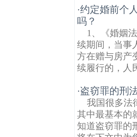
产律师
吉祥村建筑房产律师
七里村建筑房
约定婚前个
·
产律师
柳塘村建筑房产律师
南水新村建筑
房产律师
太平村建筑房产律师
联盟村建筑
吗？
房产律师
长江大桥建筑房产律师
润康苑建
筑房产律师
1、《婚姻
续期间，当事
方在赠与房产
续履行的，人民
盗窃罪的刑
·
我国很多法
其中最基本的
知道盗窃罪的