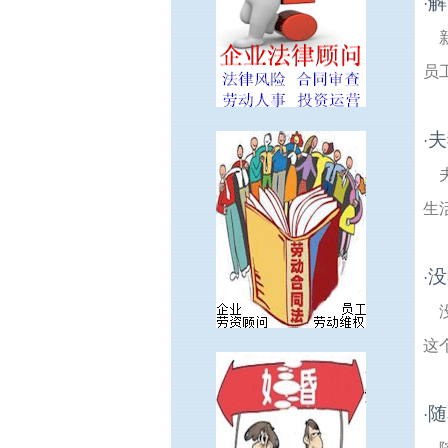
解
·
员
夫
·
生
没
·
这
随
·