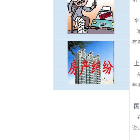
军
·
有
上
·
年
人民桥建筑房产律师
汽车北站建筑房产律
师
高旺建筑房产律师
大桥村建筑房产律
国
·
师
西山建筑房产律师
石村建筑房产律师
桥
北建筑房产律师
双山村建筑房产律师
大堰
村建筑房产律师
沿江建筑房产律师
新合村
说
建筑房产律师
张圩村建筑房产律师
星兴建