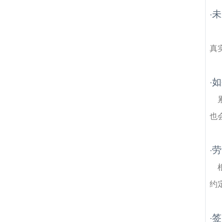
筑房产律师
江浦建筑房产律师
烈士塔建筑
未
房产律师
津浦建筑房产律师
南京萧娴纪念
·
馆建筑房产律师
石窑村建筑房产律师
高华
建筑房产律师
中心村建筑房产律师
真
如
·
也
劳
·
约
签
·