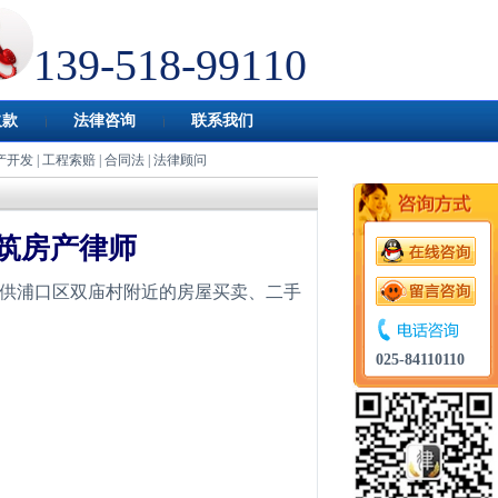
139-518-99110
欠款
法律咨询
联系我们
产开发
|
工程索赔
|
合同法
|
法律顾问
筑房产律师
供浦口区双庙村附近的房屋买卖、二手
。
025-84110110