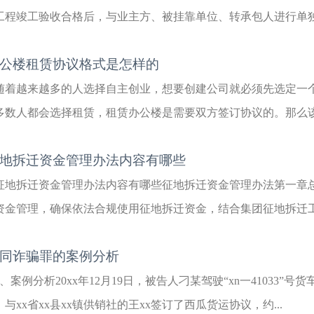
工程竣工验收合格后，与业主方、被挂靠单位、转承包人进行单独结
公楼租赁协议格式是怎样的
随着越来越多的人选择自主创业，想要创建公司就必须先选定一
多数人都会选择租赁，租赁办公楼是需要双方签订协议的。那么该如
地拆迁资金管理办法内容有哪些
征地拆迁资金管理办法内容有哪些征地拆迁资金管理办法第一章总
资金管理，确保依法合规使用征地拆迁资金，结合集团征地拆迁工作
同诈骗罪的案例分析
1、案例分析20xx年12月19日，被告人刁某驾驶“xn一41033”号货
，与xx省xx县xx镇供销社的王xx签订了西瓜货运协议，约...