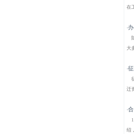
在
办
·
大
征
·
迁
合
·
绍