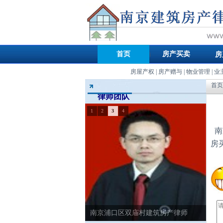
首页
房产买卖
房
房屋产权
|
房产赠与
|
物业管理
|
业
首页
律师团队
1
2
3
4
南
房
南京浦口区双庙村建筑房产律师