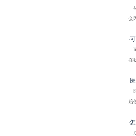
会
可
·
在
医
·
赔
怎
·