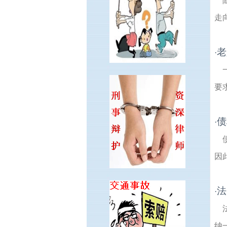
走
老
·
要
债
·
因
法
·
纳