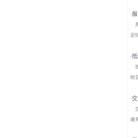
师
傅家边农业生态园建筑房产律师
晶桥镇
建筑房产律师
安泰路建筑房产律师
白马镇
服
·
建筑房产律师
定
抵
·
给
交
·
难