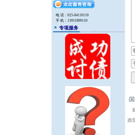
电 话：025-84110110
手 机：13951899110
专项服务
国
·
政