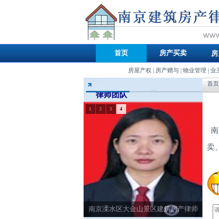
首页
房产买卖
房
房屋产权
|
房产赠与
|
物业管理
|
业
首页
律师团队
1
2
3
4
南
卖
南京溧水区大金山景区建筑房产律师