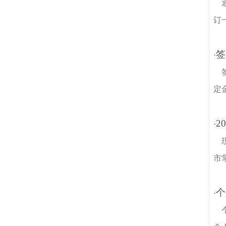
订
签
·
定
2
·
市
个
·