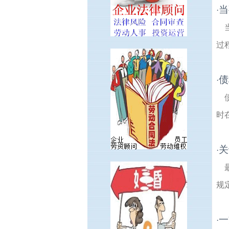
当
·
过
债
·
时
关
·
规
一
·