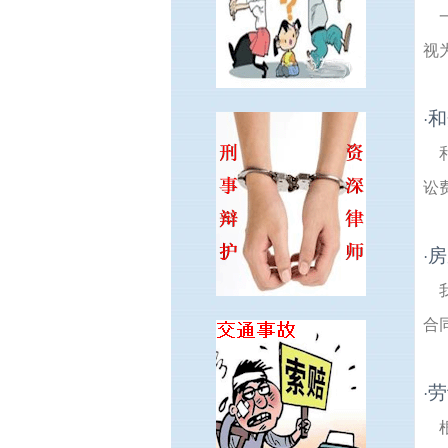
视
和
·
讼
房
·
合
劳
·