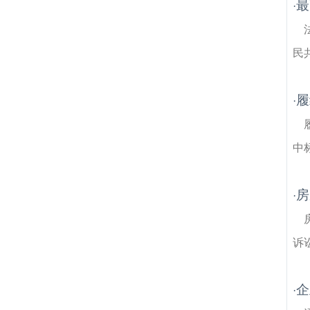
最
·
民
履
·
中
房
·
诉
企
·