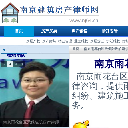
首页
房产买卖
房产租赁
拆迁安置
房屋产权
|
房产赠与
|
物业管理
|
业主维权
|
房屋拆迁
|
拆迁维权
|
婚
首页
>>南京雨花台区天保附近的建
律师团队
南京雨
1
2
3
4
南京雨花台区
律咨询，提供
纠纷、建筑施
务。
南京雨花台区天保建筑房产律师