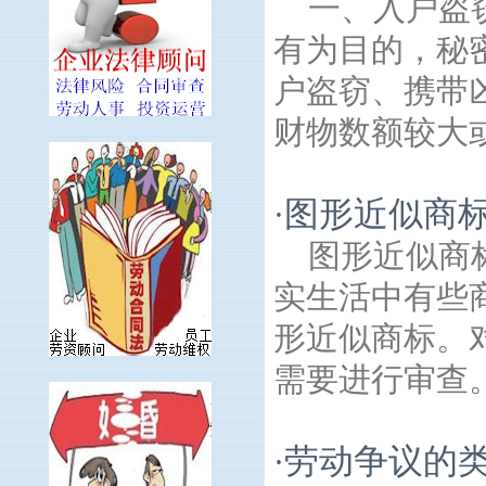
一、入户盗
有为目的，秘
户盗窃、携带
财物数额较大或
图形近似商
·
图形近似商
实生活中有些
形近似商标。
需要进行审查。
劳动争议的类
·