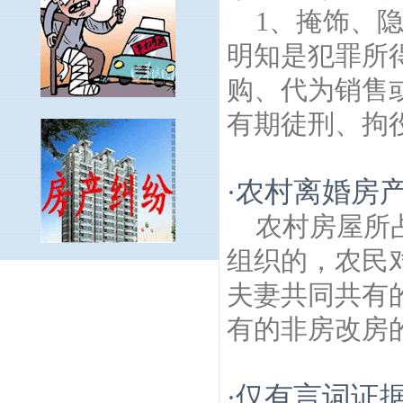
1、掩饰、
明知是犯罪所
购、代为销售
有期徒刑、拘役
农村离婚房产
·
农村房屋所
组织的，农民
中兴路建筑房产律师
近华社区建筑房产律
夫妻共同共有
师
浡泥国王墓建筑房产律师
安德门大街建
筑房产律师
板桥建筑房产律师
能仁里建筑
有的非房改房的
房产律师
卡子门大街建筑房产律师
古遗井
建筑房产律师
翠竹园建筑房产律师
雨花经
济开发区建筑房产律师
汽车南站建筑房产
仅有言词证
·