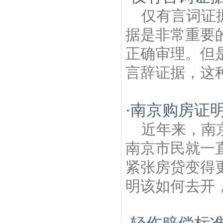
律师
南京科技馆建筑房产律师
白家凹街建
仅有言词证
筑房产律师
梅欣建筑房产律师
油坊建筑房
产律师
花神庙建筑房产律师
安德门建筑房
据是非常重要
产律师
铁心桥建筑房产律师
赛虹桥建筑房
产律师
翠岭银河建筑房产律师
正确审理。但
言辞证据，这种
南京购房证
·
近年来，南
南京市民就一
紧张房贷变得
明该如何去开，